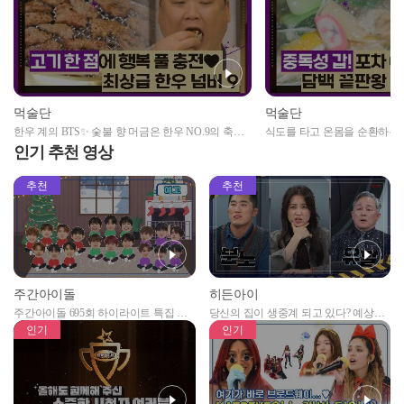
먹술단
먹술단
한우 계의 BTS✨ 숯불 향 머금은 한우 NO.9의 축복
식도를 타고 온몸을 순환하는 
이 끝이 없네😍
먹기 딱! 좋은 멸치 샤부샤부
인기 추천 영상
추천
추천
주간아이돌
히든아이
주간아이돌 695회 하이라이트 특집 남
당신의 집이 생중계 되고 있다? 예상치
자아이돌편 예고
못한 곳에서 일어나는 불법촬영 범죄!
인기
인기