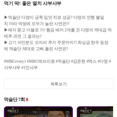
먹기 딱! 좋은 멸치 샤부샤부
▶먹술단 다영이 금쪽 입맛 치료 성공? 다영의 언행 불일
치 마라 먹방에 모두가 놀란 사연은?!
▶배지 묻고 더블로 가! 황금 배지 2개를 건 다영의 역대급 먹
메추 과연 그 결과는?
▶고기 10인분도 모자라 추가 주문까지?! 최상급 한우 등장
에 먹술단 제대로 고삐 풀린 사연은?
#MBCevery1 #MBC에브리원 #먹술단 #김준현 #덱스 #다영 #
샤부샤부 #1인샤부
목록보기
먹술단 7회
8