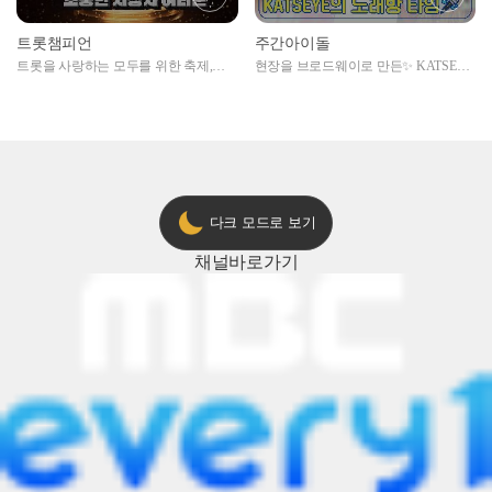
트롯챔피언
주간아이돌
트롯을 사랑하는 모두를 위한 축제,
현장을 브로드웨이로 만든✨ KATSEYE
2024 트롯챔피언 어워즈 l <트롯챔피언
의 노래방 타임🎤
> 55회 l 12월 19일 (목) 저녁 8시 MBC
ON 방송 [예고]
다크 모드로 보기
채널
바로가기