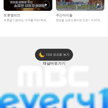
트롯챔피언
주간아이돌
트롯을 사랑하는 모두를 위한 축제,
현장을 브로드웨이로 만든✨ KATSEYE
2024 트롯챔피언 어워즈 l <트롯챔피언
의 노래방 타임🎤
> 55회 l 12월 19일 (목) 저녁 8시 MBC
ON 방송 [예고]
다크 모드로 보기
채널
바로가기