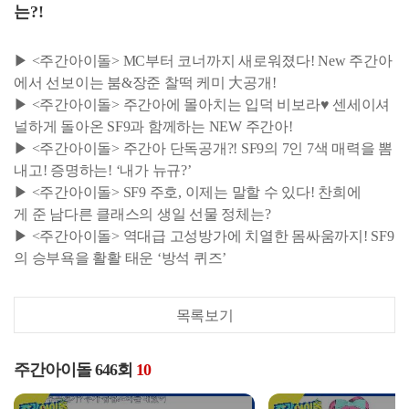
는?!
▶ <주간아이돌> MC부터 코너까지 새로워졌다! New 주간아
에서 선보이는 붐&장준 찰떡 케미 大공개!
▶ <주간아이돌> 주간아에 몰아치는 입덕 비보라♥ 센세이셔
널하게 돌아온 SF9과 함께하는 NEW 주간아!
▶ <주간아이돌> 주간아 단독공개?! SF9의 7인 7색 매력을 뽐
내고! 증명하는! ‘내가 뉴규?’
▶ <주간아이돌> SF9 주호, 이제는 말할 수 있다! 찬희에
게 준 남다른 클래스의 생일 선물 정체는?
▶ <주간아이돌> 역대급 고성방가에 치열한 몸싸움까지! SF9
의 승부욕을 활활 태운 ‘방석 퀴즈’
목록보기
주간아이돌 646회
10