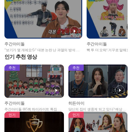
주간아이돌
주간아이돌
"보기가 몇 개에요💦" 대본 논란 난 과열의 방석 퀴
빽 투 더 오락! 거꾸로 말해요~
즈ㅋㅋ🤯
주얼의 휘영&인성
인기 추천 영상
추천
추천
주간아이돌
히든아이
주간아이돌 695회 하이라이트 특집 남
당신의 집이 생중계 되고 있다? 예상치
자아이돌편 예고
못한 곳에서 일어나는 불법촬영 범죄!
인기
인기