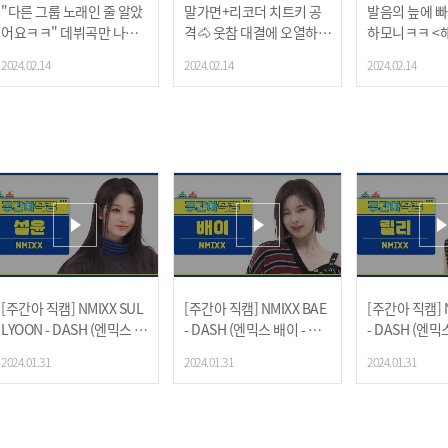
"다른 그룹 노래인 줄 알았
말가면+리코더 치트키 공
발음의 늪에 
어요ㅋㅋ" 데뷔곡만 나오
격🐴 웃참 대결에 오열하는
하모니ㅋㅋ <해
면 고장나는 랜플댄🚨
멤버들😁
> 더빙 과연 성공
2024.02.14
2024.02.14
2024.02.14
[주간아 직캠] NMIXX SUL
[주간아 직캠] NMIXX BAE
[주간아 직캠] N
LYOON - DASH (엔믹스 설
- DASH (엔믹스 배이 - 대
- DASH (엔믹
윤 - 대시) l EP.648
시) l EP.648
시) l EP.648
2024.01.31
2024.01.31
2024.01.31