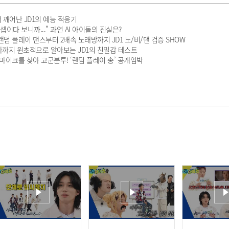
 깨어난 JD1의 예능 적응기
이다 보니까..." 과연 AI 아이돌의 진실은?
덤 플레이 댄스부터 2배속 노래방까지 JD1 노/비/댄 검증 SHOW
사까지 원초적으로 알아보는 JD1의 친밀감 테스트
 마이크를 찾아 고군분투! ‘랜덤 플레이 송’ 공개임박