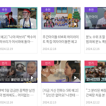
추천
추천
추천
어서와 한국은 처음이지
주간아이돌
히든아이
378회
694회
12회
[예고] "나야 파브리" 백수저
주간아이돌 694회 하이라이
분노 수위 조절
파브리가 어서와에 돌아왔
트 특집 여자아이돌편 예고
범죄에 분노 폭
다! 파브리&레오의 환장(?)
2024.12.19
2024.12.18
2024.12.16
케미 식재료투어!
인기
인기
인기
히든아이
지금 거신 전화는
어서와 한국은
12회
5회
377회
4박 5일 감금한 끔찍한 남친
[지금 거신 전화는 5회 예고]
"그 분리된 짜
[MBC플
의 범죄에도... 어이없는 처
＂당신은 없어요? 나한테 감
간짜장 처음 본
벌에 걱정과 분노를 느낀 출
추고 있는 거＂
ㅋㅋㅋㅋ
2024.12.16
2024.12.13
2024.12.12
연자들🔥🔥🔥