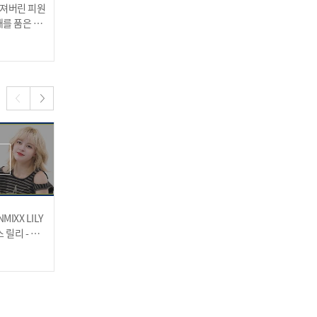
빠져버린 피원
꽉 찬 여고생(?) 웅채경의
쏠도사의 예상 불가한 4차
를 품은 달
드라마 <궁> 더빙 도전ㅋ
원 매력...😲 갑자기 벽 타
...?!
ㅋ😂
고 물구나무를?!
2024.02.14
2024.02.14
전용수까지 준비한 철저함
😂 절대 지치지 않는 JD1
의 랜플댄~★
MIXX LILY
[주간아 직캠] NMIXX KYU
MC장준vs엔믹스 디비디비
스 릴리 - 대
JIN - DASH (엔믹스 규진 -
딥 대결💨
대시) l EP.648
2024.01.31
2024.01.31
🚨AI JD1의 컨셉 논란?!🚨
그 와중에 좋아하는 음식은
탕후루🤣