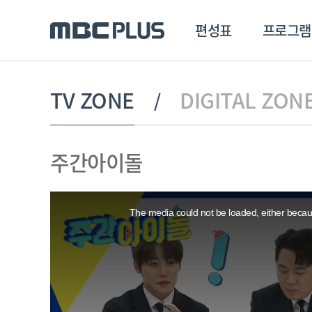
편성표
프로그램
편성표
프로그램
클립
TV ZONE
DIGITAL ZON
MBC 에브리원
방영프로그램
전체
주간아이돌
MBC 스포츠+
종영프로그램
MBC 드라마넷
This
MBC 온
is
a
The media could not be loaded, either becaus
modal
MBC 엠
window.
MBC 디지털
에브리원
ALL THE K-POP