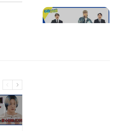
🙄
😱난이도 상😱 <폼 미쳤다
> 2배속으로 말아주는 제이
디원✨
카리스마부터 윙크 애교까
지💘 AI 아이돌의 3종 엔딩
포즈🥰