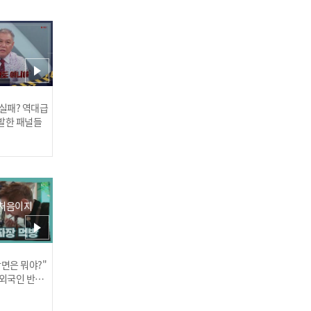
"제가 동원이 때부터..." 세
 실패? 역대급
계관 붕괴될 뻔한 매니저 전
발한 패널들
화 통화ㅋㅋ☎
 처음이지
선배돌이 만들어 준 아이돌
인사법ㅋㅋ 🎉JD1 공식 인
장면은 뭐야?"
러스] 외부감사인 선임 공고
 외국인 반응
사 탄생🎉
인기