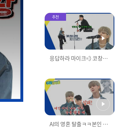
의 랜덤 노래방🎙 옆에서 더
신난 MC들ㅋㅋ😅
추천
응답하라 마이크💨 코창력
뽐내는 하동붐 옆에서 페이
스 잃지 않는 JD1ㅋㅋ
AI의 영혼 탈출ㅋㅋ본인 노
래 도입부 계속 놓치는 JD1