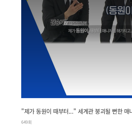
아이돌챔프
셀럽챔프
"제가 동원이 때부터..." 세계관 붕괴될 뻔한 
649회