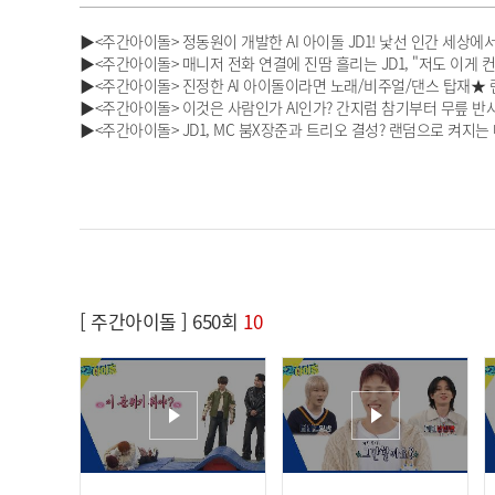
▶<주간아이돌> 정동원이 개발한 AI 아이돌 JD1! 낯선 인간 세상에서
▶<주간아이돌> 매니저 전화 연결에 진땀 흘리는 JD1, "저도 이게 컨셉
▶<주간아이돌> 진정한 AI 아이돌이라면 노래/비주얼/댄스 탑재★ 랜
▶<주간아이돌> 이것은 사람인가 AI인가? 간지럼 참기부터 무릎 반
▶<주간아이돌> JD1, MC 붐X장준과 트리오 결성? 랜덤으로 켜지는
[ 주간아이돌 ] 650회
10