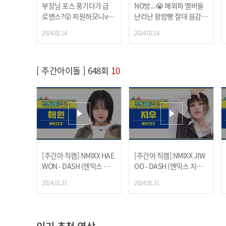
부장님 포스 풍기다가 급
NO방...😭 해외파 멤버들
로맨스?😲 피원하모니ver.
난리난 왕밤빵 절대 음감
우당탕탕 김밥 구르기🍥
게임🔥
2024.02.14
2024.02.14
[ 주간아이돌 ] 648회
10
[주간아 직캠] NMIXX HAE
[주간아 직캠] NMIXX JIW
WON - DASH (엔믹스 해원
OO - DASH (엔믹스 지우 -
- 대시) l EP.648
대시) l EP.648
2024.01.31
2024.01.31