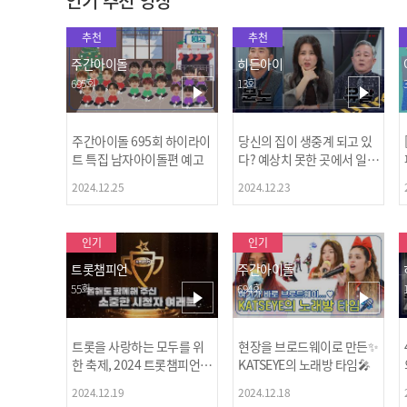
인기 추천 영상
추천
추천
주간아이돌
히든아이
695회
13회
주간아이돌 695회 하이라이
당신의 집이 생중계 되고 있
트 특집 남자아이돌편 예고
다? 예상치 못한 곳에서 일어
나는 불법촬영 범죄!
2024.12.25
2024.12.23
인기
인기
트롯챔피언
주간아이돌
55회
694회
트롯을 사랑하는 모두를 위
현장을 브로드웨이로 만든✨
한 축제, 2024 트롯챔피언
KATSEYE의 노래방 타임🎤
어워즈 l <트롯챔피언> 55회
2024.12.19
2024.12.18
l 12월 19일 (목) 저녁 8시 M