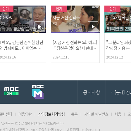
인기
인기
인기
히든아이
지금 거신 전화는
어서와 한국은
12회
5회
377회
4박 5일 감금한 끔찍한 남친
[지금 거신 전화는 5회 예고]
"그 분리된 짜
[MBC플
의 범죄에도... 어이없는 처
＂당신은 없어요? 나한테 감
간짜장 처음 본
벌에 걱정과 분노를 느낀 출
추고 있는 거＂
ㅋㅋㅋㅋ
2024.12.16
2024.12.13
2024.12.12
연자들🔥🔥🔥
[공지] 2
공지사항
[공지] 
클린센터
이용약관
개인정보처리방침
큐톤
지역별 채널번호
채용
오
[MBC플
 일산동구 호수로 596 (장항동 MBC드림센터)
 통신판매업 신고번호: 2015-고양일산동-0865 | 대표전화: 031)995-0011