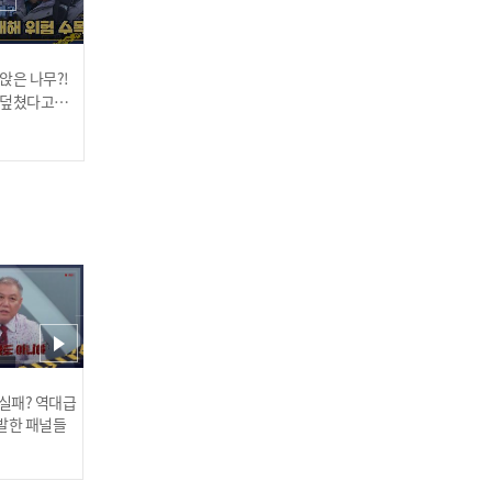
반란💥
앉은 나무?!
🚨코드 제로! 코드 제로!🚨
비 오면 더 땡기는 중식🤭
덮쳤다고?!
파출소를 찾아온 깜짝 손님
환상의 짜장x짬뽕 조합은
태에 놀란 순
에 당황x100인 소장님ㅋㅋ
못 참지~
2024.02.26
2024.02.26
"정동원이가 보냈다던
디?!" 컨테이너 집 독거 어
르신을 위해 커튼 선물을 한
트롯 왕세자?!
순경들을 유혹하는 수많은
 실패? 역대급
발한 패널들
메뉴 중 또! 또! 김치찌개?!
근데.. 맛있네?😍