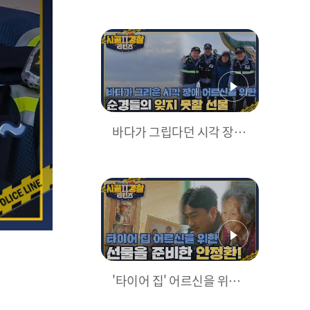
출소 식구들이 준비한 감동
의 감사장 수여식😍
바다가 그립다던 시각 장애
어르신을 위한 순경들의 감
동적인 선물🥰
'타이어 집' 어르신을 위한
안정환 순경의 깜짝 선물🎁