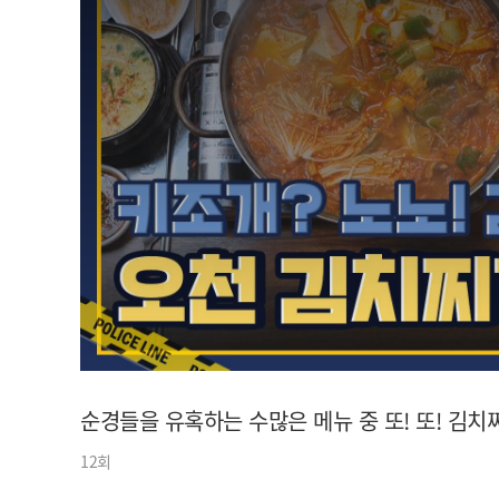
아이돌챔프
셀럽챔프
순경들을 유혹하는 수많은 메뉴 중 또! 또! 김치찌개
12회