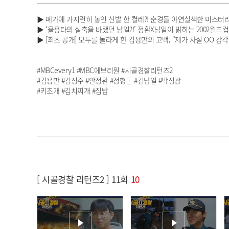
▶ 폐가에 가지런히 놓인 신발 한 켤레?! 순경들 아연실색한 미스터
▶ ‘을용타의 실축을 바랬던 남일?!’ 정환X남일이 밝히는 2002월
▶ [최초 공개] 모두를 놀라게 한 김용만의 고백, "제가 사실 OO 
#MBCevery1 #MBC에브리원 #시골경찰리턴즈2
#김용만 #김성주 #안정환 #정형돈 #김남일 #박성광
#키조개 #김치찌개 #집밥
[ 시골경찰 리턴즈2 ] 11회
10