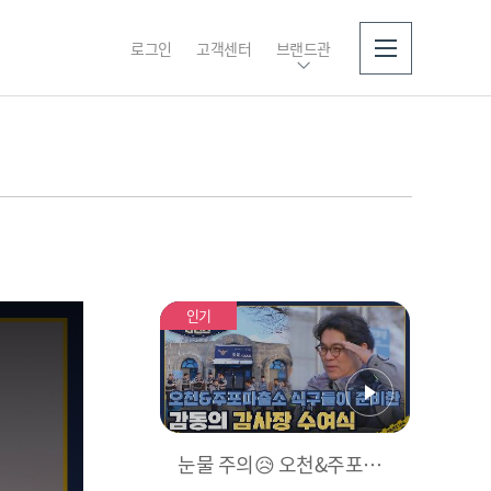
로그인
고객센터
브랜드관
소개
인기
눈물 주의😥 오천&주포파