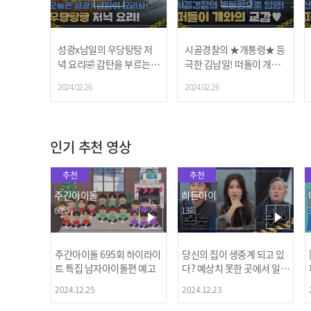
성광x남일의 우당탕탕 저
시골경찰의 ★개통령★ 등
녁 요리🤣 감탄을 부르는
극한 김남일! 떠돌이 개와
부대찌개&계란말이💕
즐거운 시간♥
2024.02.26
2024.02.26
인기 추천 영상
추천
추천
주간아이돌
히든아이
695회
13회
주간아이돌 695회 하이라이
당신의 집이 생중계 되고 있
트 특집 남자아이돌편 예고
다? 예상치 못한 곳에서 일어
나는 불법촬영 범죄!
2024.12.25
2024.12.23