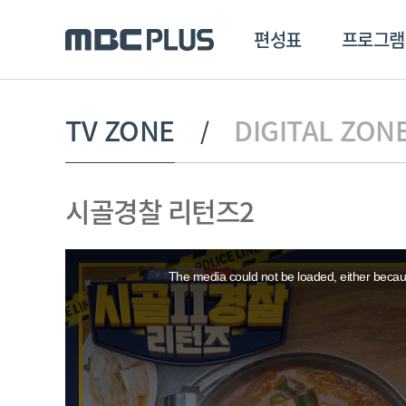
편성표
프로그램
편성표
프로그램
클립
TV ZONE
DIGITAL ZON
MBC 에브리원
방영프로그램
전체
시골경찰 리턴즈2
MBC 스포츠+
종영프로그램
MBC 드라마넷
This
MBC 온
is
a
The media could not be loaded, either becaus
modal
MBC 엠
window.
MBC 디지털
에브리원
ALL THE K-POP