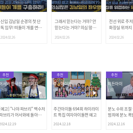
신입 김남일 순경의 첫 단
그래서 믿는다는 거야? 안
전선 위로 주저
독 임무! 떠돌이 개를 면사
믿는다는 거야? 의심 많은
화장실 위까지 
무소로 안전하게 운송하라!
김남일 순경의 조금은 짠한
아수라장인 상
2024.02.26
2024.02.26
2024.02.26
(?) 좌우명
경들!😱
추천
추천
추천
어서와 한국은 처음이지
주간아이돌
히든아이
378회
694회
12회
[예고] "나야 파브리" 백수저
주간아이돌 694회 하이라이
분노 수위 조절
파브리가 어서와에 돌아왔
트 특집 여자아이돌편 예고
범죄에 분노 폭
다! 파브리&레오의 환장(?)
2024.12.19
2024.12.18
2024.12.16
케미 식재료투어!