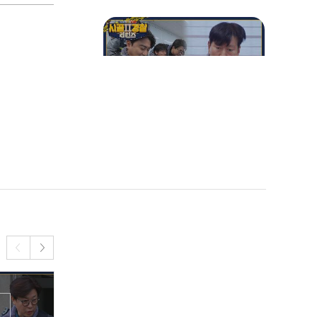
다시 찾아 온 이별의 순간!
예고 없이 찾아온 인사 발령
😥
((선임 1명 vs 후임 2명)) 자
이제 누가 이길까ㅋㅋ 정형
돈을 잡는 후임 순경들의 대