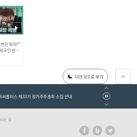
 처음이지
"제가 사실은 냄새를 못 맡
장면은 뭐야?"
러스] 외부감사인 선임 공고
아요" 방송에서 최초로 자
 외국인 반응
신의 아픔을 꺼내는 김용만
😥
025년 재무제표
다크 모드로 보기
엠비씨플러스 제33기 정기주주총회 소집 안내
시각 장애인 어르신이 제일
보고 싶은 것은 어머니, 그
시는 길
러스] 외부감사인 선임 공고
리고 바다...