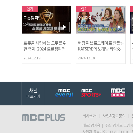
인기
인기
트롯챔피언
주간아이돌
55회
694회
트롯을 사랑하는 모두를 위
현장을 브로드웨이로 만든✨
한 축제, 2024 트롯챔피언
KATSEYE의 노래방 타임🎤
어워즈 l <트롯챔피언> 55회
2024.12.19
2024.12.18
l 12월 19일 (목) 저녁 8시 M
BC ON 방송 [예고]
채널
바로가기
회사소개
사업&광고문의
대표: 강지웅 | 주소: 경기도 고양시
사업자 등록번호: 117-81-11110 |