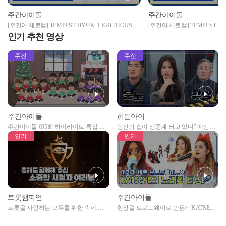
주간아이돌
주간아이돌
[주간아 세로캠] TEMPEST HYUK- LIGHTHOUSE
[주간아 세로캠] TEMPEST HA
(템페스트 혁 - 라이트하우스) l EP.654
LIGHTHOUSE (템페스트 한빈
인기 추천 영상
EP.654
추천
추천
주간아이돌
히든아이
주간아이돌 695회 하이라이트 특집 남
당신의 집이 생중계 되고 있다? 예상치
자아이돌편 예고
못한 곳에서 일어나는 불법촬영 범죄!
인기
인기
트롯챔피언
주간아이돌
트롯을 사랑하는 모두를 위한 축제,
현장을 브로드웨이로 만든✨ KATSEYE
2024 트롯챔피언 어워즈 l <트롯챔피언
의 노래방 타임🎤
> 55회 l 12월 19일 (목) 저녁 8시 MBC