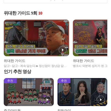
위대한 가이드 9회
10
위대한 가이드
위대한 가이드
담고~ 담고~ 계속 담는다🔥 정신없이 장난감 담다
뱅크시 덕분에 성지가 된 그
가 30만 원 쓴 고규필👀
트로 데뷔한 신현준?!
인기 추천 영상
추천
추천
주간아이돌
히든아이