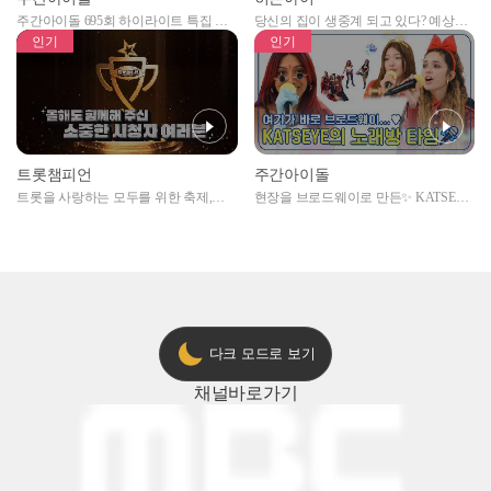
주간아이돌 695회 하이라이트 특집 남
당신의 집이 생중계 되고 있다? 예상치
자아이돌편 예고
못한 곳에서 일어나는 불법촬영 범죄!
인기
인기
트롯챔피언
주간아이돌
트롯을 사랑하는 모두를 위한 축제,
현장을 브로드웨이로 만든✨ KATSEYE
2024 트롯챔피언 어워즈 l <트롯챔피언
의 노래방 타임🎤
> 55회 l 12월 19일 (목) 저녁 8시 MBC
ON 방송 [예고]
다크 모드로 보기
채널
바로가기