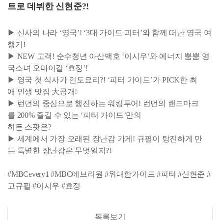
트로 데뷔한 신현준?!
▶ 신사의 나라 ‘영국’! ‘3대 가이드 피터’와 함께 떠난 영국 여
행기!
▶ NEW 고객! 순수청년 아산백호 ‘이시우’와 에너지 뿜뿜 영
국소녀 오마이걸 ‘효정’!
▶ 영국 첫 식사가 인도요리?! ‘피터 가이드’가 PICK한 최
애 인생 맛집 大공개!
▶ 런던의 중심으로 행진하는 워킹투어! 런던의 랜드마크
를 200% 즐길 수 있는 ‘피터 가이드’만의
히든 스팟은?
▶ 세계에서 가장 오래된 장난감 가게! 규필이 탕진하게 만
든 특별한 장난감은 무엇일지?!
#MBCevery1 #MBC에브리원 #위대한가이드 #피터 #신현준 #
고규필 #이시우 #효정
목록보기