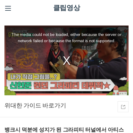
클립영상
This
is
a
The media could not be loaded, either because the server or
modal
window.
network failed or because the format is not supported.
위대한 가이드
뱅크시 덕분에 성지가 된 그라피티 터널에서 아티스