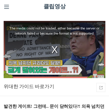
클립영상
This
is
a
The media could not be loaded, either because the server or
modal
window.
network failed or because the format is not supported.
위대한 가이드
발견한 게이트! 그런데.. 문이 닫혀있다?! 의욕 넘치던