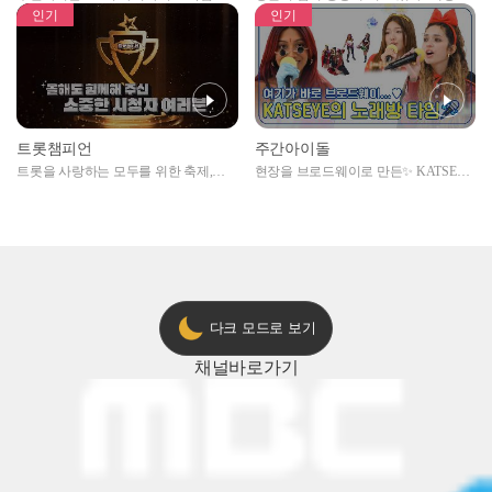
자아이돌편 예고
못한 곳에서 일어나는 불법촬영 범죄!
인기
인기
트롯챔피언
주간아이돌
트롯을 사랑하는 모두를 위한 축제,
현장을 브로드웨이로 만든✨ KATSEYE
2024 트롯챔피언 어워즈 l <트롯챔피언
의 노래방 타임🎤
> 55회 l 12월 19일 (목) 저녁 8시 MBC
ON 방송 [예고]
다크 모드로 보기
채널
바로가기