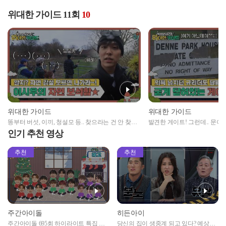
위대한 가이드 11회
10
위대한 가이드
위대한 가이드
똥부터 버섯, 이끼, 청설모 등.. 찾으라는 건 안 찾고
발견한 게이트! 그런데.. 문이
자연에 푹~ 빠진 이시우👀
던 고규필마저 당황.. 과연 탈출
인기 추천 영상
추천
추천
주간아이돌
히든아이
주간아이돌 695회 하이라이트 특집 남
당신의 집이 생중계 되고 있다? 예상치