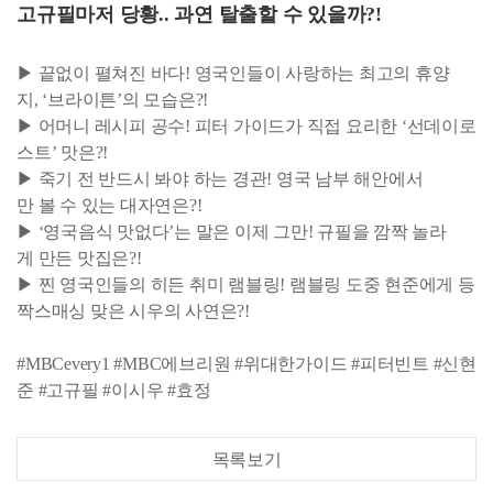
고규필마저 당황.. 과연 탈출할 수 있을까?!
▶ 끝없이 펼쳐진 바다! 영국인들이 사랑하는 최고의 휴양
지, ‘브라이튼’의 모습은?!
▶ 어머니 레시피 공수! 피터 가이드가 직접 요리한 ‘선데이로
스트’ 맛은?!
▶ 죽기 전 반드시 봐야 하는 경관! 영국 남부 해안에서
만 볼 수 있는 대자연은?!
▶ ‘영국음식 맛없다’는 말은 이제 그만! 규필을 깜짝 놀라
게 만든 맛집은?!
▶ 찐 영국인들의 히든 취미 램블링! 램블링 도중 현준에게 등
짝스매싱 맞은 시우의 사연은?!
#MBCevery1 #MBC에브리원 #위대한가이드 #피터빈트 #신현
준 #고규필 #이시우 #효정
목록보기