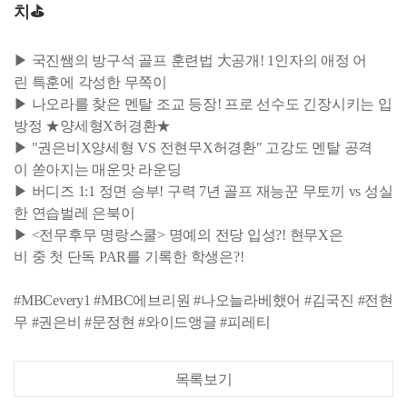
치⛳
▶ 국진쌤의 방구석 골프 훈련법 大공개! 1인자의 애정 어
린 특훈에 각성한 무쪽이
▶ 나오라를 찾은 멘탈 조교 등장! 프로 선수도 긴장시키는 입
방정 ★양세형X허경환★
▶ "권은비X양세형 VS 전현무X허경환" 고강도 멘탈 공격
이 쏟아지는 매운맛 라운딩
▶ 버디즈 1:1 정면 승부! 구력 7년 골프 재능꾼 무토끼 vs 성실
한 연습벌레 은북이
▶ <전무후무 명랑스쿨> 명예의 전당 입성?! 현무X은
비 중 첫 단독 PAR를 기록한 학생은?!
#MBCevery1 #MBC에브리원 #나오늘라베했어 #김국진 #전현
무 #권은비 #문정현 #와이드앵글 #피레티
목록보기