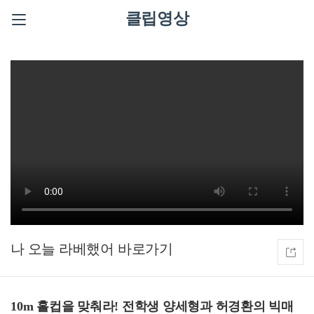
클립영상
나 오늘 라베했어
10m 홀컵을 맞춰라! 전학생 양세형과 허경환의 빅매