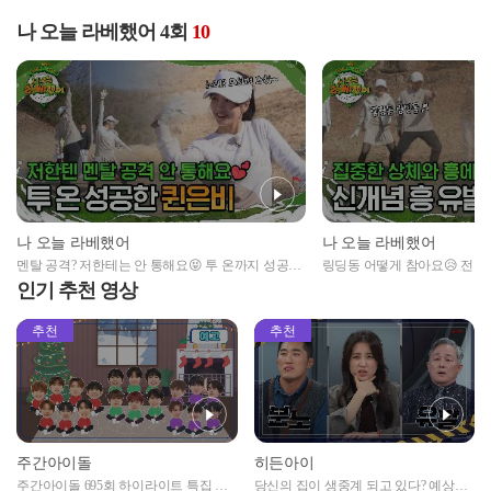
나 오늘 라베했어 4회
10
나 오늘 라베했어
나 오늘 라베했어
멘탈 공격? 저한테는 안 통해요😝 투 온까지 성공해
링딩동 어떻게 참아요😥 전현
버리는 퀸은비👑
흥에 취한 하체🕺
인기 추천 영상
추천
추천
주간아이돌
히든아이
주간아이돌 695회 하이라이트 특집 남
당신의 집이 생중계 되고 있다? 예상치