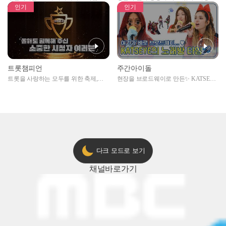
자아이돌편 예고
못한 곳에서 일어나는 불법촬영 범죄!
인기
인기
트롯챔피언
주간아이돌
트롯을 사랑하는 모두를 위한 축제,
현장을 브로드웨이로 만든✨ KATSEYE
2024 트롯챔피언 어워즈 l <트롯챔피언
의 노래방 타임🎤
> 55회 l 12월 19일 (목) 저녁 8시 MBC
ON 방송 [예고]
다크 모드로 보기
채널
바로가기