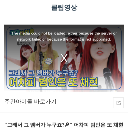
클립영상
This
is
a
The media could not be loaded, either because the server or
modal
window.
network failed or because the format is not supported.
주간아이돌
"그래서 그 멤버가 누구죠?🔎" 어차피 범인은 또 채현