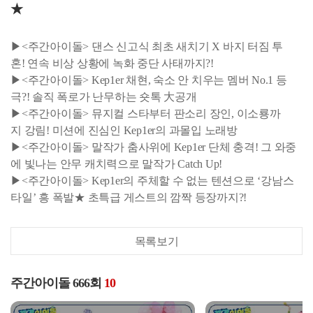
★
▶<주간아이돌> 댄스 신고식 최초 새치기 X 바지 터짐 투
혼! 연속 비상 상황에 녹화 중단 사태까지?!
▶<주간아이돌> Kep1er 채현, 숙소 안 치우는 멤버 No.1 등
극?! 솔직 폭로가 난무하는 숏톡 大공개
▶<주간아이돌> 뮤지컬 스타부터 판소리 장인, 이소룡까
지 강림! 미션에 진심인 Kep1er의 과몰입 노래방
▶<주간아이돌> 말작가 춤사위에 Kep1er 단체 충격! 그 와중
에 빛나는 안무 캐치력으로 말작가 Catch Up!
▶<주간아이돌> Kep1er의 주체할 수 없는 텐션으로 ‘강남스
타일’ 흥 폭발★ 초특급 게스트의 깜짝 등장까지?!
목록보기
주간아이돌 666회
10