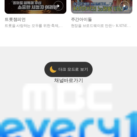
트롯챔피언
주간아이돌
트롯을 사랑하는 모두를 위한 축제,
현장을 브로드웨이로 만든✨ KATSEYE
2024 트롯챔피언 어워즈 l <트롯챔피언
의 노래방 타임🎤
> 55회 l 12월 19일 (목) 저녁 8시 MBC
ON 방송 [예고]
다크 모드로 보기
채널
바로가기