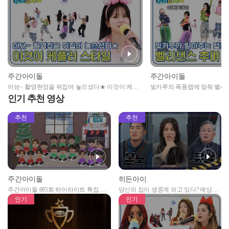
주간아이돌
주간아이돌
아뵤~ 촬영현장을 뒤집어 놓으셨다★ 이것이 케플
빛카루의 폭풍랩에 맞춰 벨리
러 스타일~
SHEESH~!
인기 추천 영상
추천
추천
주간아이돌
히든아이
주간아이돌 695회 하이라이트 특집 남
당신의 집이 생중계 되고 있다? 예상치
자아이돌편 예고
못한 곳에서 일어나는 불법촬영 범죄!
인기
인기