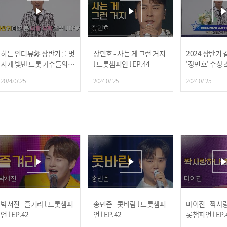
히든 인터뷰🎤 상반기를 멋
장민호 - 사는 게 그런 거지
2024 상반기 
지게 빛낸 트롯 가수들의
l 트롯챔피언 l EP.44
'장민호' 수상 소
하반기 계획은?! l 트롯챔피
롯챔피언 l EP.
2024.07.25
2024.07.25
2024.07.25
언 l EP.44
박서진 - 즐겨라 l 트롯챔피
송민준 - 콧바람 l 트롯챔피
마이진 - 짝사랑
언 l EP.42
언 l EP.42
롯챔피언 l EP.