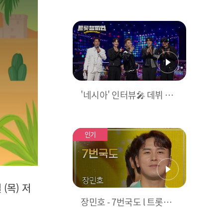
언 IN 보령’ (라인업 공개)
'네시아' 인터뷰🎤 데뷔 무
대를 앞둔 새내기 트롯 그룹
네시아의 그룹 의미는?! l
트롯챔피언 l EP.43
인기
(목) 저
장민호 - 7번국도 l 트롯챔
피언 l EP.43