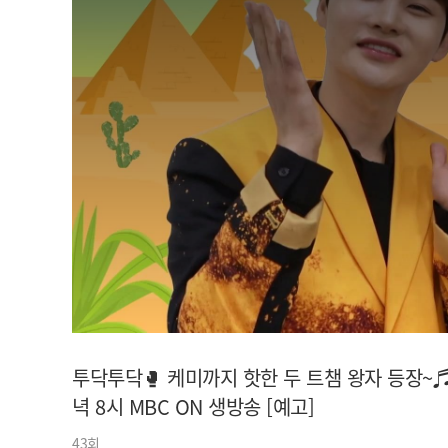
아이돌챔프
셀럽챔프
투닥투닥🥊 케미까지 핫한 두 트챔 왕자 등장~♬ 
녁 8시 MBC ON 생방송 [예고]
43회