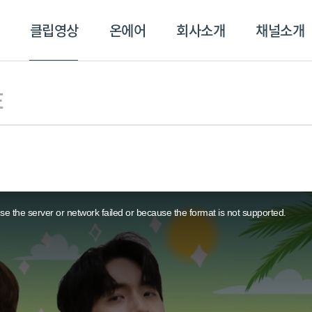
클립영상
온에어
회사소개
채널소개
영상
온에어
회사소개
채널
E
e the server or network failed or because the format is not supported.
스포츠플러스
트롯869