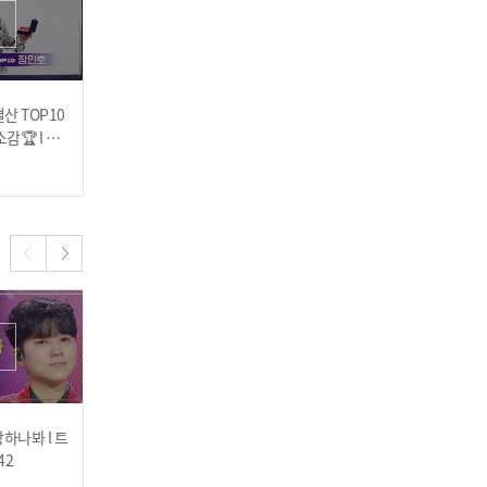
결산 TOP10
장민호 - 아! 님아 l 트롯챔
박서진 - 지나야 l 트롯챔피
감🏆 l 트
피언 l EP.44
언 l EP.44
44
김수찬 - 마중물 사랑 l 트롯
2024.07.25
2024.07.25
챔피언 l EP.43
마이진 - 몽당연필 l 트롯챔
피언 l EP.43
하나봐 l 트
박상철 - 황진이 l 트롯챔피
김다나 - 달려라 캔디 l 트롯
42
언 l EP.42
챔피언 l EP.42