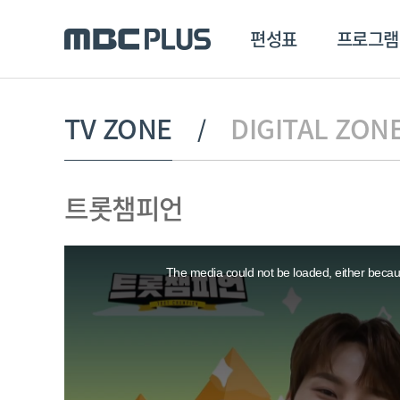
편성표
프로그램
편성표
프로그램
클립
TV ZONE
DIGITAL ZON
MBC 에브리원
방영프로그램
전체
트롯챔피언
MBC 스포츠+
종영프로그램
MBC 드라마넷
This
MBC 온
is
a
The media could not be loaded, either becaus
modal
MBC 엠
window.
MBC 디지털
에브리원
ALL THE K-POP