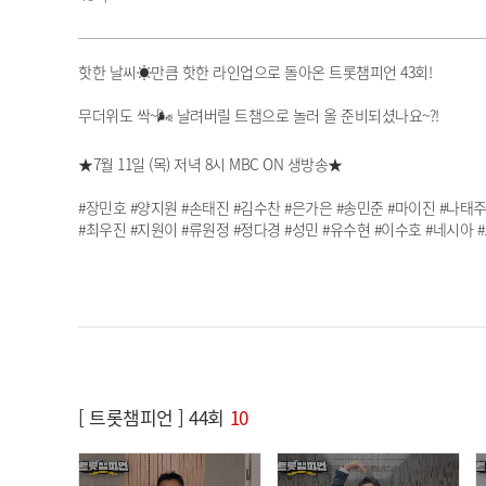
핫한 날씨☀만큼 핫한 라인업으로 돌아온 트롯챔피언 43회!
무더위도 싹~🌬 날려버릴 트챔으로 놀러 올 준비되셨나요~?!
★7월 11일 (목) 저녁 8시 MBC ON 생방송★
#장민호 #양지원 #손태진 #김수찬 #은가은 #송민준 #마이진 #나태
#최우진 #지원이 #류원정 #정다경 #성민 #유수현 #이수호 #네시아
[ 트롯챔피언 ] 44회
10