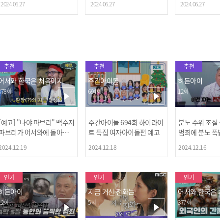
2024.06.27
2024.06.27
2024.06.27
추천
추천
추천
어서와 한국은 처음이지
주간아이돌
히든아이
378회
694회
12회
[예고] "나야 파브리" 백수저
주간아이돌 694회 하이라이
분노 수위 조절
파브리가 어서와에 돌아왔
트 특집 여자아이돌편 예고
범죄에 분노 폭
다! 파브리&레오의 환장(?)
2024.12.19
2024.12.18
2024.12.16
케미 식재료투어!
인기
인기
인기
히든아이
지금 거신 전화는
어서와 한국은
12회
5회
377회