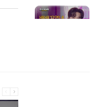
양지원 - 배배꼬였네 (BAE
BAE) l 트롯챔피언 l EP.43
손태진 - 당신의 카톡사진 l
트롯챔피언 l EP.43