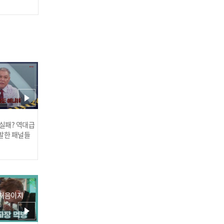
2024.06.27
2024.06.27
최우진 - 춘몽가 (春夢歌) l
트롯챔피언 l EP.43
 실패? 역대급
발한 패널들
네시아 - 핫스타 l 트롯챔피
언 l EP.43
 처음이지