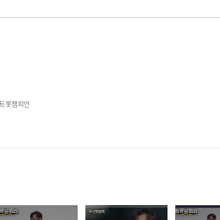
주
 #트롯챔피언