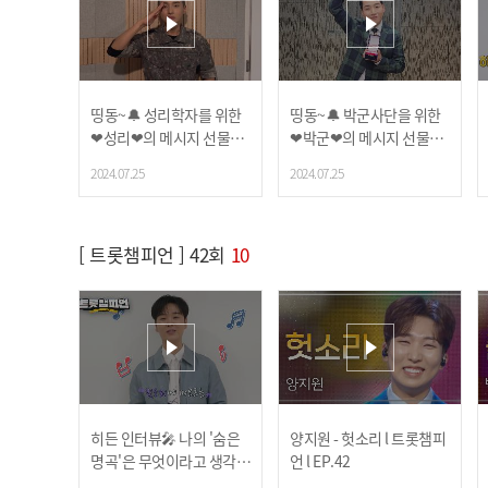
띵동~🔔 성리학자를 위한
띵동~🔔 박군사단을 위한
❤성리❤의 메시지 선물이
❤박군❤의 메시지 선물이
도착했습니다🎁 ‘2024 트
도착했습니다🎁 ‘2024 트
2024.07.25
2024.07.25
롯챔피언 상반기 결산’ TO
롯챔피언 상반기 결산’ TO
P10 수상소감 (Full Ver.) l
P10 수상소감 (Full Ver.) l
트롯챔피언 l 44회
트롯챔피언 l 44회
[ 트롯챔피언 ] 42회
10
히든 인터뷰🎤 나의 '숨은
양지원 - 헛소리 l 트롯챔피
명곡'은 무엇이라고 생각하
언 l EP.42
시나요?🎶 l 트롯챔피언 l E