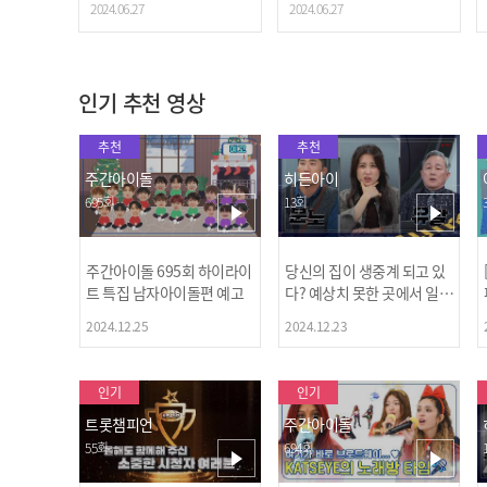
2024.06.27
2024.06.27
P.42
인기 추천 영상
추천
추천
주간아이돌
히든아이
695회
13회
주간아이돌 695회 하이라이
당신의 집이 생중계 되고 있
트 특집 남자아이돌편 예고
다? 예상치 못한 곳에서 일어
나는 불법촬영 범죄!
2024.12.25
2024.12.23
인기
인기
트롯챔피언
주간아이돌
55회
694회