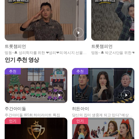
트롯챔피언
트롯챔피언
띵동~🔔 성리학자를 위한 ❤성리❤의 메시지 선물이
띵동~🔔 박군사단을 위한 ❤
도착했습니다🎁 ‘2024 트롯챔피언 상반기 결산’
도착했습니다🎁 ‘2024 트롯
인기 추천 영상
TOP10 수상소감 (Full Ver.) l 트롯챔피언 l 44회
TOP10 수상소감 (Full Ver.) l
추천
추천
주간아이돌
히든아이
주간아이돌 695회 하이라이트 특집 남
당신의 집이 생중계 되고 있다? 예상치
자아이돌편 예고
못한 곳에서 일어나는 불법촬영 범죄!
인기
인기