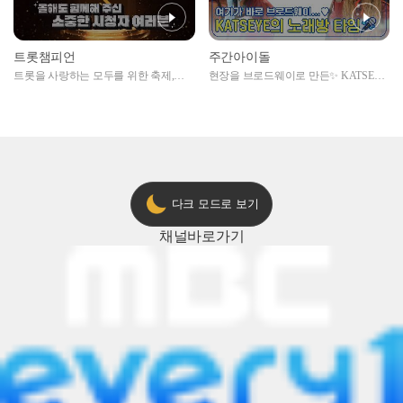
트롯챔피언
주간아이돌
트롯을 사랑하는 모두를 위한 축제,
현장을 브로드웨이로 만든✨ KATSEYE
2024 트롯챔피언 어워즈 l <트롯챔피언
의 노래방 타임🎤
> 55회 l 12월 19일 (목) 저녁 8시 MBC
ON 방송 [예고]
다크 모드로 보기
채널
바로가기