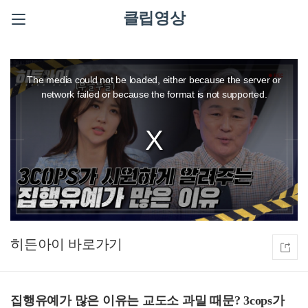
클립영상
This
is
a
The media could not be loaded, either because the server or
modal
window.
network failed or because the format is not supported.
히든아이
집행유예가 많은 이유는 교도소 과밀 때문? 3cops가