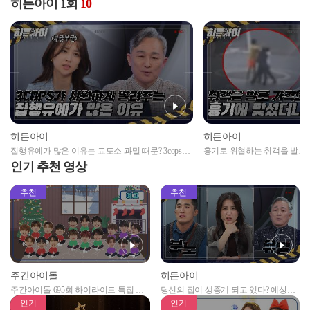
히든아이 1회
10
히든아이
히든아이
집행유예가 많은 이유는 교도소 과밀 때문? 3cops가
흉기로 위협하는 취객을 발로
속 시원하게 밝혀주는 이유
피의자가 되었다고😱?
인기 추천 영상
추천
추천
주간아이돌
히든아이
주간아이돌 695회 하이라이트 특집 남
당신의 집이 생중계 되고 있다? 예상치
자아이돌편 예고
못한 곳에서 일어나는 불법촬영 범죄!
인기
인기