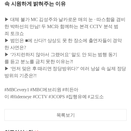
속 시원하게 밝혀주는 이유
▶ 대체 불가 MC 김성주와 날카로운 매의 눈 · 따스함을 겸비
한 박하선의 만남! 두 MC와 함께하는 본격 CCTV 분석 범
죄 토크쇼
▶ 범인은 ■에 산다?! 상상도 못 한 장소에 출연자들이 경악
한 사연은?
▶ ‘가지런하지 않아서 그랬어요’ 말도 안 되는 범행 동기
를 듣고 분노를 금치 못한 이유는?!
▶ ‘먼저 맞은 후 때리면 정당방위다?’ 여러 낭설 속 실제 정당
방위의 기준은?!
#MBCevery1 #MBC에브리원 #히든아
이 #Hideeneye #CCTV #3COPS #집행유예 #교도소
목록보기