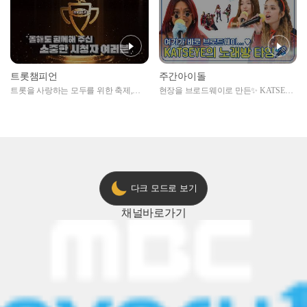
트롯챔피언
주간아이돌
트롯을 사랑하는 모두를 위한 축제,
현장을 브로드웨이로 만든✨ KATSEYE
2024 트롯챔피언 어워즈 l <트롯챔피언
의 노래방 타임🎤
> 55회 l 12월 19일 (목) 저녁 8시 MBC
ON 방송 [예고]
다크 모드로 보기
채널
바로가기