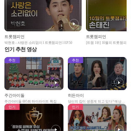
트롯챔피언
트롯챔피언
박현호 - 사랑은 소리없이 l 트롯챔피언 l EP.50
[트챔 1위] 10월의 트롯챔피언
사진' 앵콜
인기 추천 영상
추천
추천
주간아이돌
히든아이
주간아이돌 695회 하이라이트 특집 남
당신의 집이 생중계 되고 있다? 예상치
자아이돌편 예고
못한 곳에서 일어나는 불법촬영 범죄!
인기
인기