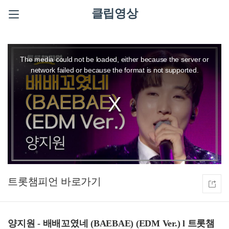
클립영상
This
is
a
The media could not be loaded, either because the server or
modal
window.
network failed or because the format is not supported.
트롯챔피언
양지원 - 배배꼬였네 (BAEBAE) (EDM Ver.) l 트롯챔