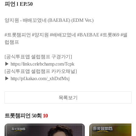
피언 l EP.50
양지원 - 배배꼬였네 (BAEBAE) (EDM Ver.)
#트롯챔피언 #양지원 #배배꼬였네 #BAEBAE #트롯869 #셀
럽챔프
[공식투표앱 셀럽챔프 구경가기]
▶ https://links.celebchamp.com/Tcpk
[공식투표앱 셀럽챔프 카카오채널]
▶ http://pf.kakao.com/_xhDxfMxj
목록보기
트롯챔피언 50회
10