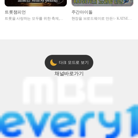
트롯챔피언
주간아이돌
트롯을 사랑하는 모두를 위한 축제,
현장을 브로드웨이로 만든✨ KATSEYE
2024 트롯챔피언 어워즈 l <트롯챔피언
의 노래방 타임🎤
> 55회 l 12월 19일 (목) 저녁 8시 MBC
ON 방송 [예고]
다크 모드로 보기
채널
바로가기