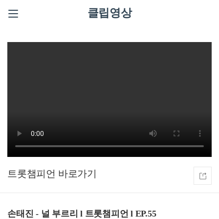
클립영상
트롯챔피언
손태진 - 널 부르리 l 트롯챔피언 l EP.55