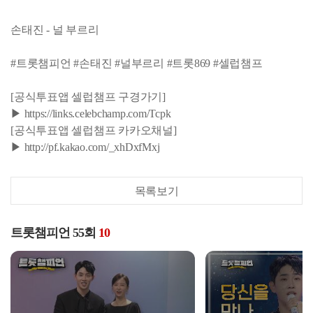
손태진 - 널 부르리
#트롯챔피언 #손태진 #널부르리 #트롯869 #셀럽챔프
[공식투표앱 셀럽챔프 구경가기]
▶ https://links.celebchamp.com/Tcpk
[공식투표앱 셀럽챔프 카카오채널]
▶ http://pf.kakao.com/_xhDxfMxj
목록보기
트롯챔피언 55회
10