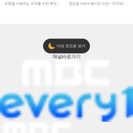
트롯을 사랑하는 모두를 위한 축제,
현장을 브로드웨이로 만든✨ KATSEYE
2024 트롯챔피언 어워즈 l <트롯챔피언
의 노래방 타임🎤
> 55회 l 12월 19일 (목) 저녁 8시 MBC
ON 방송 [예고]
다크 모드로 보기
채널
바로가기