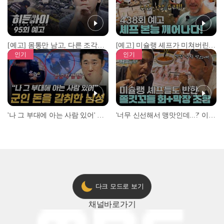
[예고] 몸통만 남고, 다른 조각은 어디에..? 시화호에서 드러난 충격적인 토막 살인사건!
[예고] 미슐랭 셰프가 미쳐버린 이유! 본능이 깨어난 사건은?
인기
인기
'나 그 부대에 아는 사람 있어' 아들뻘 군인에게 접근한 남성 l #히든아이 l #MBCevery1 l EP.94
'너무 신선해서 맹맛인데...?' 이탈리아 셰프들이 회 먹다 막장에 빠진 이유 l #어서와한국은처음이지 l #MBCevery1 l EP.437
다크 모드로 보기
채널
바로가기