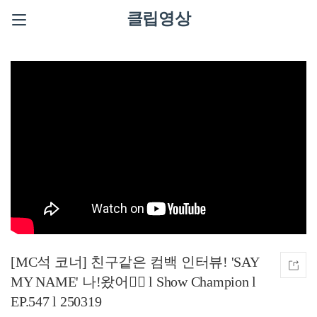
클립영상
[MC석 코너] 친구같은 컴백 인터뷰! 'SAY
MY NAME' 나!왔어✋🏻 l Show Champion l
EP.547 l 250319