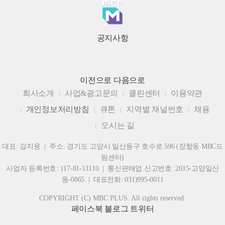
공지사항
이전으로
다음으로
회사소개
사업&광고문의
클린센터
이용약관
개인정보처리방침
큐톤
지역별 채널번호
채용
오시는 길
대표: 강지웅 | 주소: 경기도 고양시 일산동구 호수로 596 (장항동 MBC드
림센터)
사업자 등록번호: 117-81-11110 | 통신판매업 신고번호: 2015-고양일산
동-0865 | 대표전화: 031)995-0011
COPYRIGHT (C) MBC PLUS. All rights reserved.
페이스북
블로그
트위터