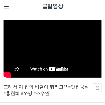
클립영상
그래서 이 집의 비결이 뭐라고?! #맛집공식
#홍현희 #쏘영 #조수연