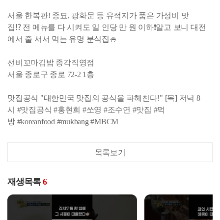
서울 한복판! 종묘, 광화문 등 유적지가 품은 가성비 맛
집⁉️ 전 메뉴를 다 시켜도 일 인당 만 원 이하❗️알고 보니 대전
에서 줄 서서 먹는 유명 분식집🍚
선비꼬마김밥 종각직영점
서울 종로구 종로 72-2 1층
맛집공식 "대한민국 맛집의 공식을 파헤친다!" [목] 저녁 8
시 #맛집공식 #홍현희 #쏘영 #조수연 #맛집 #먹
방 #koreanfood #mukbang #MBCM
목록보기
재생목록
6