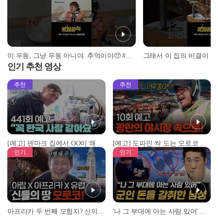
이 우동, 그냥 우동 아니야. 추억이야🥺 #맛집공식 #홍현희 #쏘영 #조수연
인기 추천 영상
추천
추천
[예고] 덴마크 집에서 OO이 왜 나와...? 이상할 정도로 한국을 사랑하는 우리 형을 제보합니다!
[예고] 도파민 싹 도는 모로코 야시장 투어!
인기
인기
아프리카 두 번째 모험지? 신의 땅 ‘모로코’✈️ l #위대한가이드3 l #MBCevery1 l EP.9
'나 그 부대에 아는 사람 있어' 아들뻘 군인에게 접근한 남성 l #히든아이 l #MBCevery1 l EP.94