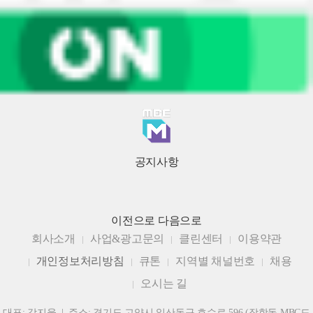
공지사항
이전으로
다음으로
회사소개
사업&광고문의
클린센터
이용약관
개인정보처리방침
큐톤
지역별 채널번호
채용
오시는 길
대표: 강지웅 | 주소: 경기도 고양시 일산동구 호수로 596 (장항동 MBC드