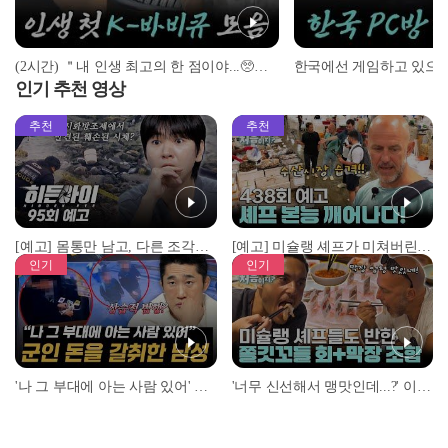
(2시간) ＂내 인생 최고의 한 점이야...🥺＂ 인생 첫 K-바비큐 맛본 외국인 반응 모음! | #어서와한국은처음이지 | #MBCevery1 | EP.3 외
인기 추천 영상
추천
추천
[예고] 몸통만 남고, 다른 조각은 어디에..? 시화호에서 드러난 충격적인 토막 살인사건!
[예고] 미슐랭 셰프가 미쳐버린 이유! 본능이 깨어난 사건은?
인기
인기
'나 그 부대에 아는 사람 있어' 아들뻘 군인에게 접근한 남성 l #히든아이 l #MBCevery1 l EP.94
'너무 신선해서 맹맛인데...?' 이탈리아 셰프들이 회 먹다 막장에 빠진 이유 l #어서와한국은처음이지 l #MBCevery1 l EP.437