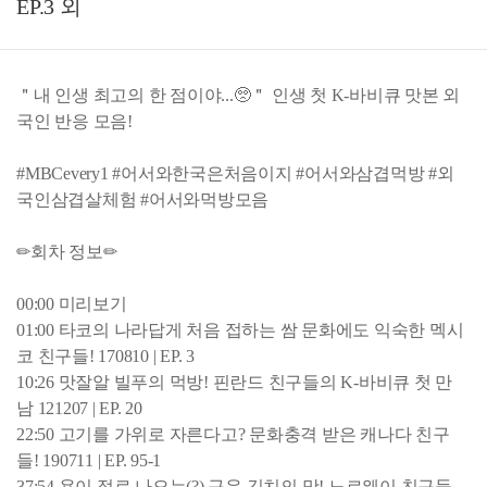
EP.3 외
＂내 인생 최고의 한 점이야...🥺＂ 인생 첫 K-바비큐 맛본 외
국인 반응 모음!
#MBCevery1 #어서와한국은처음이지 #어서와삼겹먹방 #외
국인삼겹살체험 #어서와먹방모음
✏회차 정보✏
00:00 미리보기
01:00 타코의 나라답게 처음 접하는 쌈 문화에도 익숙한 멕시
코 친구들! 170810 | EP. 3
10:26 맛잘알 빌푸의 먹방! 핀란드 친구들의 K-바비큐 첫 만
남 121207 | EP. 20
22:50 고기를 가위로 자른다고? 문화충격 받은 캐나다 친구
들! 190711 | EP. 95-1
37:54 욕이 절로 나오는(?) 구운 김치의 맛! 노르웨이 친구들