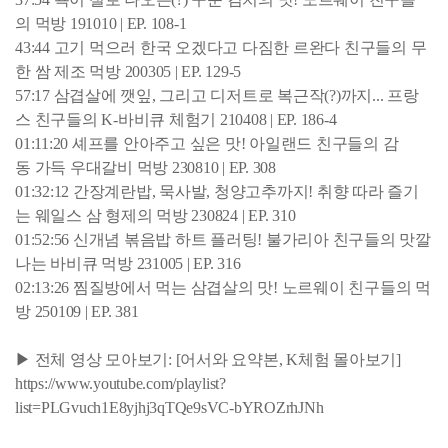
의 먹방 191010 | EP. 108-1
43:44 고기 먹으러 한국 오겠다고 다짐한 르완다 친구들의 무
한 쌈 제조 먹방 200305 | EP. 129-5
57:17 삼겹살에 깻잎, 그리고 디저트로 복근작(?)까지... 프랑
스 친구들의 K-바비큐 체험기 210408 | EP. 186-4
01:11:20 셰프를 안아주고 싶은 맛! 아일랜드 친구들의 감
동 가득 우대갈비 먹방 230810 | EP. 308
01:32:12 간장계란밥, 묵사발, 청양고추까지! 취향 따라 즐기
는 웨일스 삼 형제의 먹방 230824 | EP. 310
01:52:56 신개념 볶음밥 하트 플러팅! 불가리아 친구들의 맛깔
나는 바비큐 먹방 231005 | EP. 316
02:13:26 찜질방에서 먹는 삼겹살의 맛! 노르웨이 친구들의 먹
방 250109 | EP. 381
▶ 전체 영상 모아보기: [어서와 요약본, K체험 몰아보기]
https://www.youtube.com/playlist?
list=PLGvuch1E8yjhj3qTQe9sVC-bYROZrhJNh