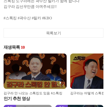
스톡킹 노구라에는 곽수산 릴카가 함께 합니다
김구라 김선우만큼 아껴주세요!!
#스톡킹 #곽수산 #릴카 #KBO
목록보기
재생목록
10
김구라 안 나오는 스톡킹도 있음 #스톡킹
인기 추천 영상