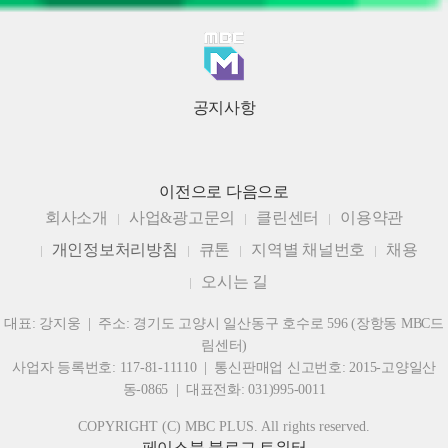
공지사항
이전으로
다음으로
회사소개
사업&광고문의
클린센터
이용약관
개인정보처리방침
큐톤
지역별 채널번호
채용
오시는 길
대표: 강지웅 | 주소: 경기도 고양시 일산동구 호수로 596 (장항동 MBC드
림센터)
사업자 등록번호: 117-81-11110 | 통신판매업 신고번호: 2015-고양일산
동-0865 | 대표전화: 031)995-0011
COPYRIGHT (C) MBC PLUS. All rights reserved.
페이스북
블로그
트위터