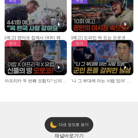
추천
추천
[예고] 덴마크 집에서 OO이 왜 나와...? 이상할 정도로 한국을 사랑하는 우리 형을 제보합니다!
[예고] 도파민 싹 도는 모로코 야시장 투어!
인기
인기
아프리카 두 번째 모험지? 신의 땅 ‘모로코’✈️ l #위대한가이드3 l #MBCevery1 l EP.9
'나 그 부대에 아는 사람 있어' 아들뻘 군인에게 접근한 남성 l #히든아이 l #MBCevery1 l EP.94
다크 모드로 보기
채널
바로가기