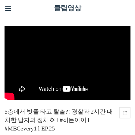
클립영상
5층에서 밧줄 타고 탈출?! 경찰과 2시간 대
치한 남자의 정체💢 l #히든아이 l
#MBCevery1 l EP.25