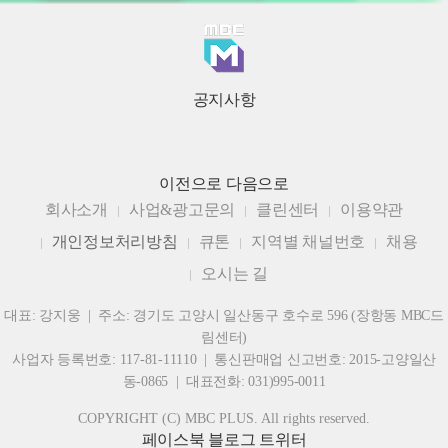
공지사항
이전으로
다음으로
회사소개
사업&광고문의
클린센터
이용약관
개인정보처리방침
큐톤
지역별 채널번호
채용
오시는 길
대표: 강지웅 | 주소: 경기도 고양시 일산동구 호수로 596 (장항동 MBC드
림센터)
사업자 등록번호: 117-81-11110 | 통신판매업 신고번호: 2015-고양일산
동-0865 | 대표전화: 031)995-0011
COPYRIGHT (C) MBC PLUS. All rights reserved.
페이스북
블로그
트위터