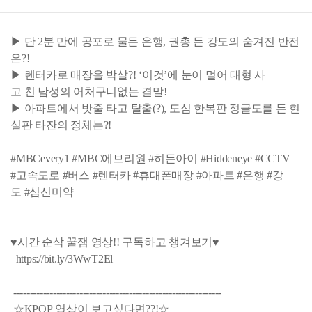
▶ 단 2분 만에 공포로 물든 은행, 권총 든 강도의 숨겨진 반전
은?!
▶ 렌터카로 매장을 박살?! ‘이것’에 눈이 멀어 대형 사
고 친 남성의 어처구니없는 결말!
▶ 아파트에서 밧줄 타고 탈출(?), 도심 한복판 정글도를 든 현
실판 타잔의 정체는?!
#MBCevery1 #MBC에브리원 #히든아이 #Hiddeneye #CCTV
#고속도로 #버스 #렌터카 #휴대폰매장 #아파트 #은행 #강
도 #심신미약
♥시간 순삭 꿀잼 영상!! 구독하고 챙겨보기♥
https://bit.ly/3WwT2El
---------------------------------------------------------------
☆KPOP 영상이 보고싶다면??!☆