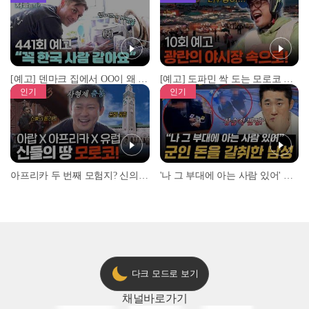
[예고] 덴마크 집에서 OO이 왜 나와...? 이상할 정도로 한국을 사랑하는 우리 형을 제보합니다!
[예고] 도파민 싹 도는 모로코 야시장 투어!
인기
인기
아프리카 두 번째 모험지? 신의 땅 ‘모로코’✈️ l #위대한가이드3 l #MBCevery1 l EP.9
'나 그 부대에 아는 사람 있어' 아들뻘 군인에게 접근한 남성 l #히든아이 l #MBCevery1 l EP.94
다크 모드로 보기
채널
바로가기