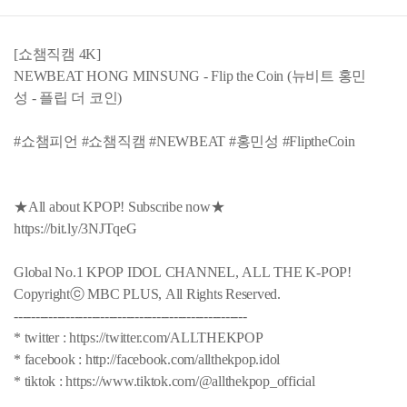
[쇼챔직캠 4K]
NEWBEAT HONG MINSUNG - Flip the Coin (뉴비트 홍민
성 - 플립 더 코인)
#쇼챔피언 #쇼챔직캠 #NEWBEAT #홍민성 #FliptheCoin
★All about KPOP! Subscribe now★
https://bit.ly/3NJTqeG
Global No.1 KPOP IDOL CHANNEL, ALL THE K-POP!
Copyrightⓒ MBC PLUS, All Rights Reserved.
------------------------------------------------------
* twitter : https://twitter.com/ALLTHEKPOP
* facebook : http://facebook.com/allthekpop.idol
* tiktok : https://www.tiktok.com/@allthekpop_official