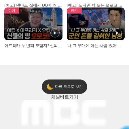
[예고] 덴마크 집에서 OO이 왜 나와...? 이상할 정도로 한국을 사랑하는 우리 형을 제보합니다!
[예고] 도파민 싹 도는 모로코 야시장 투어!
인기
인기
아프리카 두 번째 모험지? 신의 땅 ‘모로코’✈️ l #위대한가이드3 l #MBCevery1 l EP.9
'나 그 부대에 아는 사람 있어' 아들뻘 군인에게 접근한 남성 l #히든아이 l #MBCevery1 l EP.94
다크 모드로 보기
채널
바로가기