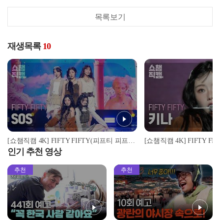
목록보기
재생목록
10
[쇼챔직캠 4K] FIFTY FIFTY(피프티 피프티) - SOS | Show Champion | EP.535 | 241002
인기 추천 영상
추천
추천