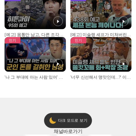
[예고] 몸통만 남고, 다른 조각은 어디에..? 시화호에서 드러난 충격적인 토막 살인사건!
[예고] 미슐랭 셰프가 미쳐버린 이유! 본능이 깨어난 사건은?
인기
인기
'나 그 부대에 아는 사람 있어' 아들뻘 군인에게 접근한 남성 l #히든아이 l #MBCevery1 l EP.94
'너무 신선해서 맹맛인데...?' 이탈리아 셰프들이 회 먹다 막장에 빠진 이유 l #어서와한국은처음이지 l #MBCevery1 l EP.437
다크 모드로 보기
채널
바로가기