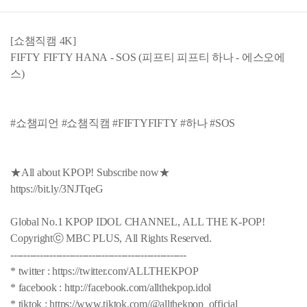
[쇼챔직캠 4K]
FIFTY FIFTY HANA - SOS (피프티 피프티 하나 - 에스오에
스)
#쇼챔피언 #쇼챔직캠 #FIFTYFIFTY #하나 #SOS
★All about KPOP! Subscribe now★
https://bit.ly/3NJTqeG
Global No.1 KPOP IDOL CHANNEL, ALL THE K-POP!
Copyrightⓒ MBC PLUS, All Rights Reserved.
------------------------------------------------------
* twitter : https://twitter.com/ALLTHEKPOP
* facebook : http://facebook.com/allthekpop.idol
* tiktok : https://www.tiktok.com/@allthekpop_official