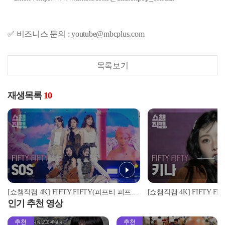
✅ 비즈니스 문의 : youtube@mbcplus.com
목록보기
재생목록
10
[쇼챔직캠 4K] FIFTY FIFTY(피프티 피프티) - SOS | Show Champion | EP.535 | 241002
인기 추천 영상
추천
추천