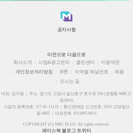
공지사항
이전으로
다음으로
회사소개
사업&광고문의
클린센터
이용약관
개인정보처리방침
큐톤
지역별 채널번호
채용
오시는 길
대표: 강지웅 | 주소: 경기도 고양시 일산동구 호수로 596 (장항동 MBC드
림센터)
사업자 등록번호: 117-81-11110 | 통신판매업 신고번호: 2015-고양일산
동-0865 | 대표전화: 031)995-0011
COPYRIGHT (C) MBC PLUS. All rights reserved.
페이스북
블로그
트위터