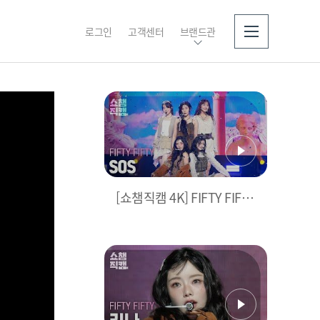
로그인
고객센터
브랜드관
소개
[쇼챔직캠 4K] FIFTY FIFTY
(피프티 피프티) - SOS | Sh
ow Champion | EP.535 |
241002