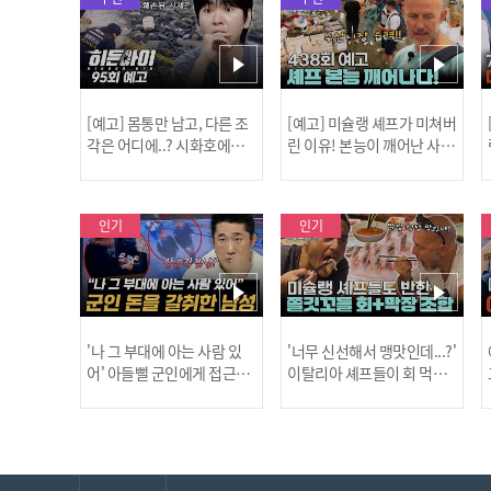
[예고] 몸통만 남고, 다른 조
[예고] 미슐랭 셰프가 미쳐버
각은 어디에..? 시화호에서
린 이유! 본능이 깨어난 사건
드러난 충격적인 토막 살인
은?
사건!
인기
인기
'나 그 부대에 아는 사람 있
'너무 신선해서 맹맛인데...?'
어' 아들뻘 군인에게 접근한
이탈리아 셰프들이 회 먹다
남성 l #히든아이 l #MBCev
막장에 빠진 이유 l #어서와
ery1 l EP.94
한국은처음이지 l #MBCeve
ry1 l EP.437