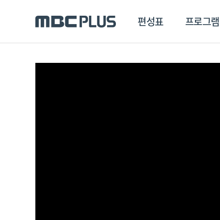
편성표
프로그램
편성표
프로그램
클립
MBC 에브리원
방영프로그램
전체
MBC 스포츠+
종영프로그램
MBC 드라마넷
MBC 온
MBC 엠
MBC 디지털
에브리원
ALL THE K-POP