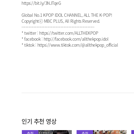
https://bit.ly/3NJTqeG
Global No.1 KPOP IDOL CHANNEL, ALL THE K-POP!
Copyrightⓒ MBC PLUS, All Rights Reserved.
------------------------------------------------------
* twitter : https://twitter.com/ALLTHEKPOP
* facebook : http://facebook.com/allthekpop.idol
* tiktok : https://www.tiktok.com/@allthekpop_official
인기 추천 영상
추천
추천