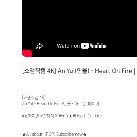
아이돌챔프
셀럽챔프
[쇼챔직캠 4K] An Yul(안율) - Heart On Fire |
[쇼챔직캠 4K]
An Yul - Heart On Fire (안율 - 하트 온 파이어)
#쇼챔피언 #쇼챔직캠 #An Yul #Heart_On_Fire
★All about KPOP! Subscribe now★