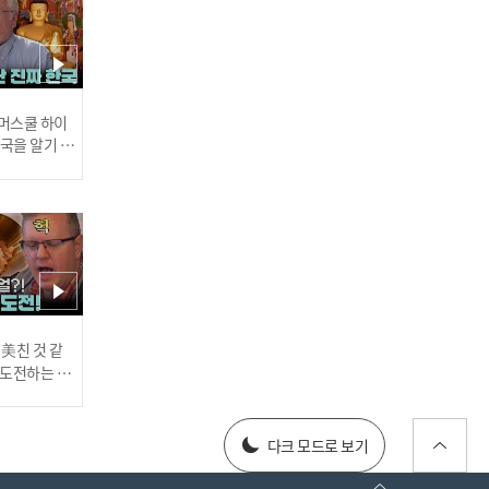
[쇼챔직캠 4K] FIFTY FIFTY
ATHENA(피프티 피프티 아
테나) - SOS | Show Cham
pion | EP.535 | 241002
 썸머스쿨 하이
한국을 알기 위
진다
[쇼챔 원픽캠 4K] FIFTY FIF
TY CHANELLE MOON(피
프티 피프티 문샤넬) - SOS
| Show Champion | EP.53
러스] 외부감사인 선임 공고
 美친 것 같
5 | 241002
고 도전하는 산
#어서와한국은
every1 l E
025년 재무제표
다크 모드로 보기
[쇼챔 원픽캠 4K] FIFTY FIF