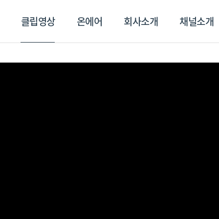
클립영상
온에어
회사소개
채널소개
영상
온에어
회사소개
채널
스포츠플러스
트롯869