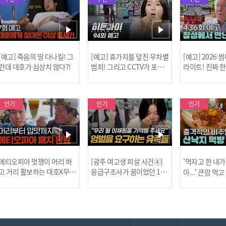
[예고] 죽음의 땅 다나킬! 그
[예고] 휴가지를 덮친 무차별
[예고] 2026
런데 대호가 심상치 않다?!
범죄! 그리고 CCTV가 포착
라이트! 진짜 
한 충격적 골프장 납치 사건!
한 특강이 펼쳐
인기
인기
인기
[MBC플
에티오피아 멋쟁이 머리 하
[광주 여고생 피살 사건④]
'먹자고 한 내가
고 거리 활보하는 대호X무진
응급구조사가 꿈이었던 17
아...' 큰맘 먹
l #위대한가이드3 l #MBCev
살 이채원, 살인마 장윤기가
낙지 먹방! l 
ery1 l EP.6
앗아간 꿈 l #히든아이 l #MB
처음이지 l #MBC
[공지] 2
Cevery1 l EP.93
P.435