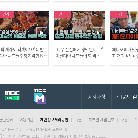
사건!
인기
인기
인기
[MBC플
'백 개라도 먹겠어요!' 이탈
'너무 신선해서 맹맛인데...?'
에티오피아 멋쟁
리아 셰프들 취향저격한 K-
이탈리아 셰프들이 회 먹다
고 거리 활보하
발! l #어서와한국은처음
막장에 빠진 이유 l #어서와
l #위대한가이드3
이지 l #MBCevery1 l EP.43
한국은처음이지 l #MBCeve
ery1 l EP.6
[공지] 2
7
ry1 l EP.437
공지사항
[공지] 
클린센터
이용약관
개인정보처리방침
큐톤
지역별 채널번호
채용
오
[MBC플
 일산동구 호수로 596 (장항동 MBC드림센터)
 통신판매업 신고번호: 2015-고양일산동-0865 | 대표전화: 031)995-0011