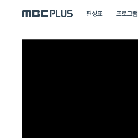
편성표
프로그램
편성표
프로그램
클립
MBC 에브리원
방영프로그램
전체
MBC 스포츠+
종영프로그램
MBC 드라마넷
MBC 온
MBC 엠
MBC 디지털
에브리원
ALL THE K-POP