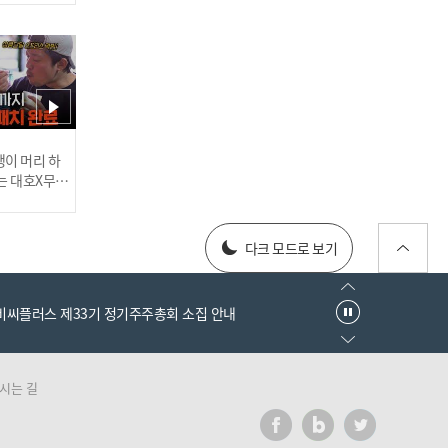
'삼성, 사자의 포효!' 4홈런
12안타 14득점 폭발! 3연승
행진 I #베이스볼투나잇 20
25.03.25
러스] 외부감사인 선임 공고
이 머리 하
는 대호X무진
 l #MBCev
[#인터뷰] 이호준 감독의 자
025년 재무제표
신감! '투수진 기대된다' N
다크 모드로 보기
C 미래 청신호? I #베이스볼
투나잇 2025.03.26
엠비씨플러스 제33기 정기주주총회 소집 안내
시는 길
러스] 외부감사인 선임 공고
이게 신인이라고? 고졸 데