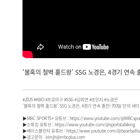
아이돌챔프
셀럽챔프
'불혹의 철벽 홀드왕' SSG 노경은, 4경기 연속 출
#2025 #KBO #프로야구 #SSG #김희연 #조민지 #노경은
'불혹의 철벽 홀드왕' SSG 노경은, 4경기 연속 출전! 703일 만의 세이브
▶MBC SPORTS+ 유튜브 : https://www.youtube.com/@MBCspor
▶스톡킹 유튜브 : https://www.youtube.com/@sportstalkking
▶베이스볼런치 유튜브 : https://www.youtube.com/@baseballlu
▶광고문의 : kimjh@mbcplus.com