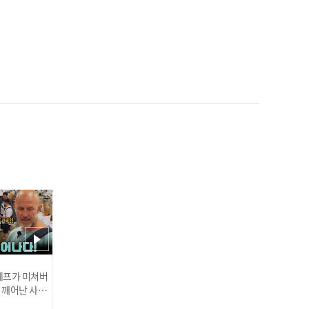
'롯데 에이스 탄생?!' 데이
비슨, 7이닝 1실점 데뷔전
완벽 적응 I #베이스볼투나
잇 2025.03.25
한화 류현진 '이것이 MLB
클래스' 생일 자축 쾌투! 6
이닝 5K 무실점 완벽 호투 I
#베이스볼투나잇 2025.03.
인기
25
 셰프가 미쳐버
이 깨어난 사건