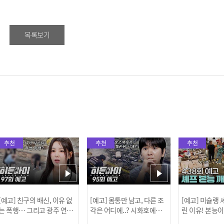
목록보기
추천
추천
추천
[예고] 친구의 배신, 이유 없
[예고] 몸통만 남고, 다른 조
[예고] 미슐랭
는 폭행… 그리고 광주 연속
각은 어디에..? 시화호에서
린 이유! 본능
살인 사건의 진실!
드러난 충격적인 토막 살인
은?