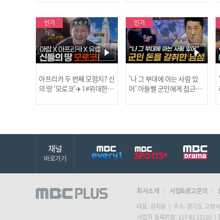
보합니다!
인기
인기
아프리카 두 번째 모험지? 신
'나 그 부대에 아는 사람 있
의 땅 ‘모로코’✈️ l #위대한가
어' 아들뻘 군인에게 접근한
남성 l #히든아이 l #MBCev
닭
이드3 l #MBCevery1 l EP.9
ery1 l EP.94
채널
바로가기
회사소개
사업&광고문의
대표: 강지웅 | 주소: 경기도 고양시
사업자 등록번호: 117-81-11110 |