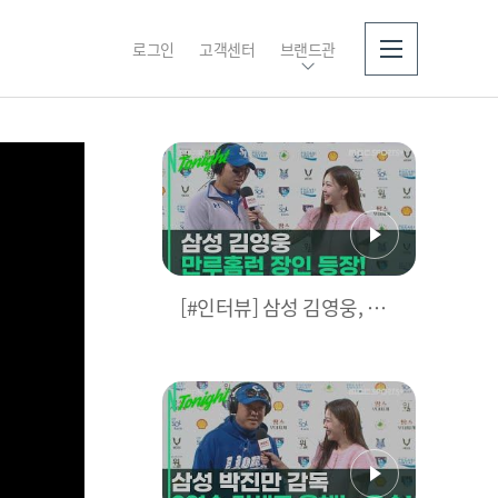
로그인
고객센터
브랜드관
소개
[#인터뷰] 삼성 김영웅, 찐
영웅이었다! 통산 두 번째
만루홈런 폭발 I #베이스볼
투나잇 2025.03.25