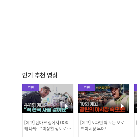
인기 추천 영상
추천
추천
[예고] 덴마크 집에서 OO이
[예고] 도파민 싹 도는 모로
왜 나와...? 이상할 정도로 한
코 야시장 투어!
국을 사랑하는 우리 형을 제