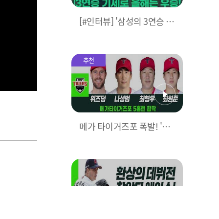
[#인터뷰] '삼성의 3연승 비
결은?' 박진만 감독이 직접
밝힌다! I #베이스볼투나잇
2025.03.25
추천
메가 타이거즈포 폭발! 'KIA
5홈런으로 대폭격' I #베이
스볼투나잇 2025.03.25