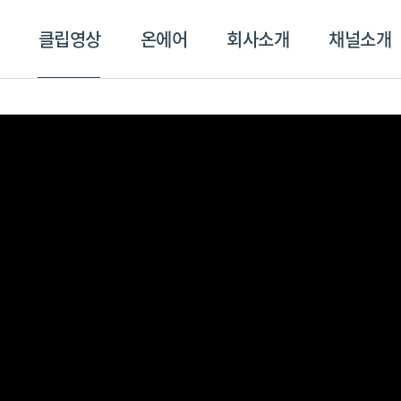
클립영상
온에어
회사소개
채널소개
영상
온에어
회사소개
채널
스포츠플러스
트롯869