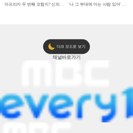
아프리카 두 번째 모험지? 신의 땅 ‘모로코’✈️ l #위대한가이드3 l #MBCevery1 l EP.9
'나 그 부대에 아는 사람 있어' 아들뻘 군인에게 접근한 남성 l #히든아이 l #MBCevery1 l EP.94
다크 모드로 보기
채널
바로가기