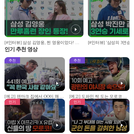
[#인터뷰] 삼성 김영웅, 찐 영웅이었다! 통산 두 번째 만루홈런 폭발 I #베이스볼투나잇 2025.03.25
인기 추천 영상
추천
추천
[예고] 덴마크 집에서 OO이 왜 나와...? 이상할 정도로 한국을 사랑하는 우리 형을 제보합니다!
[예고] 도파민 싹 도는 모로코 야시장 투어!
인기
인기