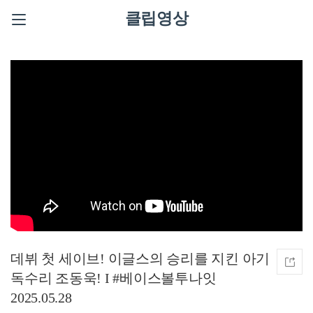
클립영상
데뷔 첫 세이브! 이글스의 승리를 지킨 아기
독수리 조동욱! I #베이스볼투나잇
2025.05.28