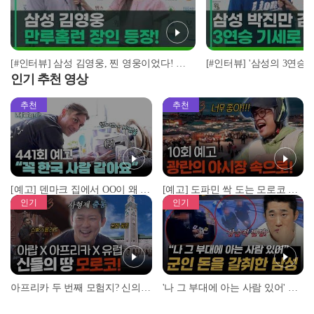
[#인터뷰] 삼성 김영웅, 찐 영웅이었다! 통산 두 번째 만루홈런 폭발 I #베이스볼투나잇 2025.03.25
인기 추천 영상
추천
추천
[예고] 덴마크 집에서 OO이 왜 나와...? 이상할 정도로 한국을 사랑하는 우리 형을 제보합니다!
[예고] 도파민 싹 도는 모로코 야시장 투어!
인기
인기
아프리카 두 번째 모험지? 신의 땅 ‘모로코’✈️ l #위대한가이드3 l #MBCevery1 l EP.9
'나 그 부대에 아는 사람 있어' 아들뻘 군인에게 접근한 남성 l #히든아이 l #MBCevery1 l EP.94