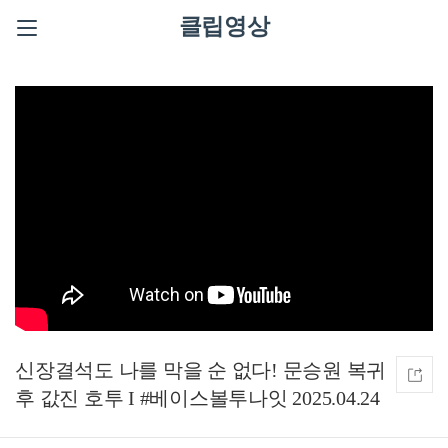
클립영상
신장결석도 나를 막을 순 없다! 문승원 복귀
후 값진 호투 I #베이스볼투나잇 2025.04.24