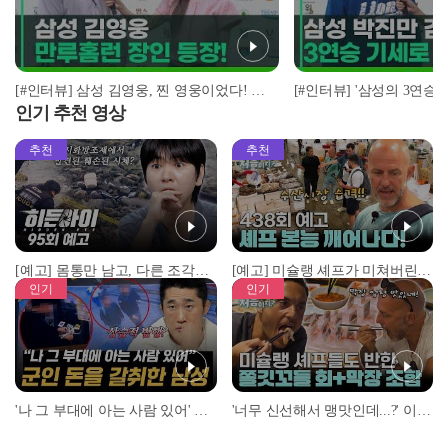
[#인터뷰] 삼성 김영웅, 찐 영웅이었다! 통산 두 번째 만루홈런 폭발 I #베이스볼투나잇 2025.03.25
인기 추천 영상
추천
추천
[예고] 몸통만 남고, 다른 조각은 어디에..? 시화호에서 드러난 충격적인 토막 살인사건!
[예고] 미슐랭 셰프가 미쳐버린 이유! 본능이 깨어난 사건은?
인기
인기
'나 그 부대에 아는 사람 있어' 아들뻘 군인에게 접근한 남성 l #히든아이 l #MBCevery1 l EP.94
'너무 신선해서 맹맛인데...?' 이탈리아 셰프들이 회 먹다 막장에 빠진 이유 l #어서와한국은처음이지 l #MBCevery1 l EP.437