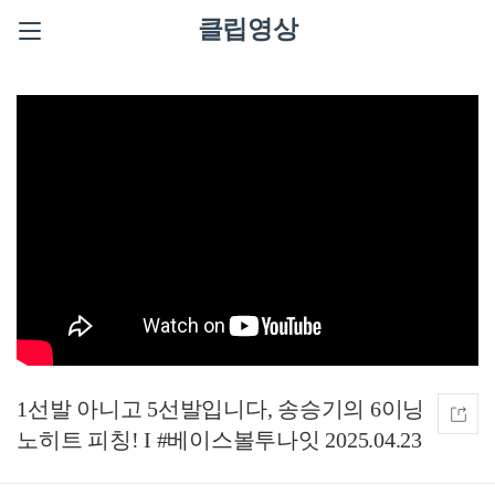
클립영상
1선발 아니고 5선발입니다, 송승기의 6이닝
노히트 피칭! I #베이스볼투나잇 2025.04.23