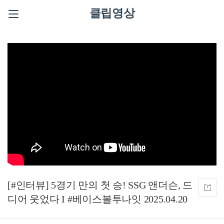
클립영상
[#인터뷰] 5경기 만의 첫 승! SSG 앤더슨, 드
디어 웃었다 I #베이스볼투나잇 2025.04.20