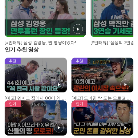
[#인터뷰] 삼성 김영웅, 찐 영웅이었다! 통산 두 번째 만루홈런 폭발 I #베이스볼투나잇 2025.03.25
인기 추천 영상
추천
추천
[예고] 덴마크 집에서 OO이 왜 나와...? 이상할 정도로 한국을 사랑하는 우리 형을 제보합니다!
[예고] 도파민 싹 도는 모로코 야시장 투어!
인기
인기