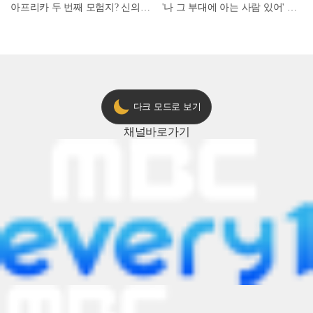
아프리카 두 번째 모험지? 신의 땅 ‘모로코’✈️ l #위대한가이드3 l #MBCevery1 l EP.9
'나 그 부대에 아는 사람 있어' 아들뻘 군인에게 접근한 남성 l #히든아이 l #MBCevery1 l EP.94
다크 모드로 보기
채널
바로가기