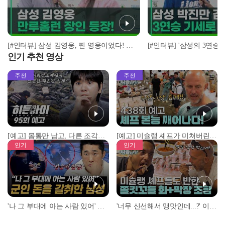
[#인터뷰] 삼성 김영웅, 찐 영웅이었다! 통산 두 번째 만루홈런 폭발 I #베이스볼투나잇 2025.03.25
인기 추천 영상
추천
추천
[예고] 몸통만 남고, 다른 조각은 어디에..? 시화호에서 드러난 충격적인 토막 살인사건!
[예고] 미슐랭 셰프가 미쳐버린 이유! 본능이 깨어난 사건은?
인기
인기
'나 그 부대에 아는 사람 있어' 아들뻘 군인에게 접근한 남성 l #히든아이 l #MBCevery1 l EP.94
'너무 신선해서 맹맛인데...?' 이탈리아 셰프들이 회 먹다 막장에 빠진 이유 l #어서와한국은처음이지 l #MBCevery1 l EP.437