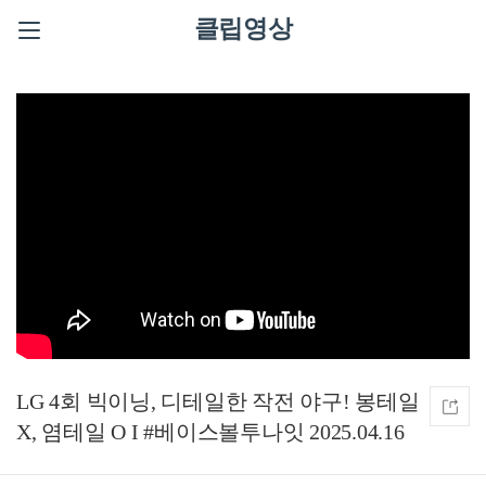
클립영상
LG 4회 빅이닝, 디테일한 작전 야구! 봉테일
X, 염테일 O I #베이스볼투나잇 2025.04.16