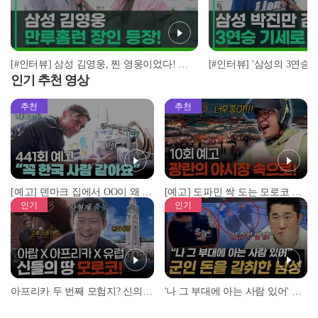
[#인터뷰] 삼성 김영웅, 찐 영웅이었다! 통산 두 번째 만루홈런 폭발 I #베이스볼투나잇 2025.03.25
인기 추천 영상
추천
추천
[예고] 덴마크 집에서 OO이 왜 나와...? 이상할 정도로 한국을 사랑하는 우리 형을 제보합니다!
[예고] 도파민 싹 도는 모로코 야시장 투어!
인기
인기
아프리카 두 번째 모험지? 신의 땅 ‘모로코’✈️ l #위대한가이드3 l #MBCevery1 l EP.9
'나 그 부대에 아는 사람 있어' 아들뻘 군인에게 접근한 남성 l #히든아이 l #MBCevery1 l EP.94