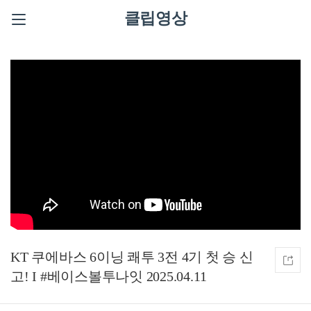
클립영상
KT 쿠에바스 6이닝 쾌투 3전 4기 첫 승 신
고! I #베이스볼투나잇 2025.04.11