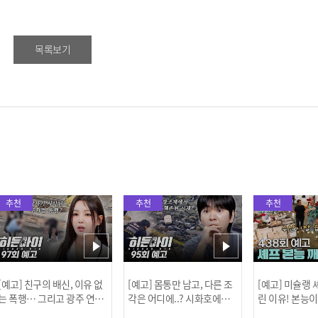
목록보기
추천
추천
추천
[예고] 친구의 배신, 이유 없
[예고] 몸통만 남고, 다른 조
[예고] 미슐랭
는 폭행… 그리고 광주 연속
각은 어디에..? 시화호에서
린 이유! 본능
살인 사건의 진실!
드러난 충격적인 토막 살인
은?