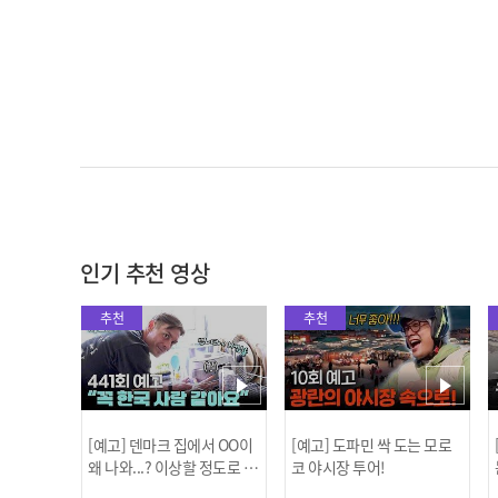
인기 추천 영상
추천
추천
[예고] 덴마크 집에서 OO이
[예고] 도파민 싹 도는 모로
왜 나와...? 이상할 정도로 한
코 야시장 투어!
국을 사랑하는 우리 형을 제