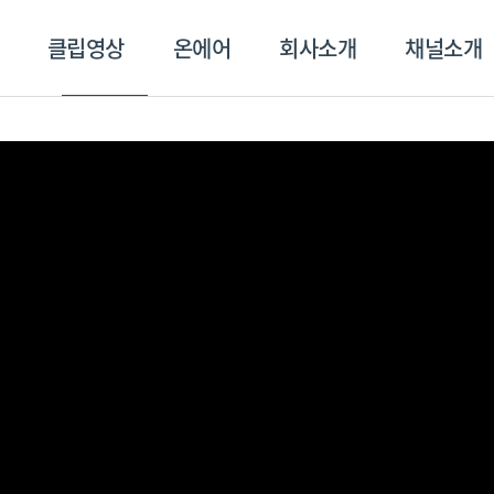
클립영상
온에어
회사소개
채널소개
영상
온에어
회사소개
채널
스포츠플러스
트롯869