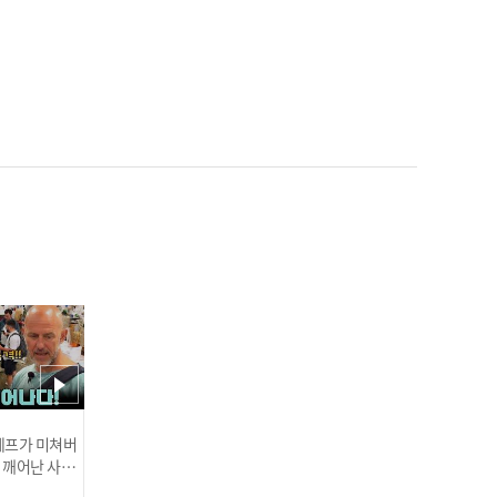
'롯데 에이스 탄생?!' 데이
비슨, 7이닝 1실점 데뷔전
완벽 적응 I #베이스볼투나
잇 2025.03.25
한화 류현진 '이것이 MLB
클래스' 생일 자축 쾌투! 6
이닝 5K 무실점 완벽 호투 I
#베이스볼투나잇 2025.03.
인기
25
 셰프가 미쳐버
이 깨어난 사건