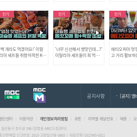
사건!
인기
인기
인기
[MBC플
'백 개라도 먹겠어요!' 이탈
'너무 신선해서 맹맛인데...?'
에티오피아 멋쟁
리아 셰프들 취향저격한 K-
이탈리아 셰프들이 회 먹다
고 거리 활보하
발! l #어서와한국은처음
막장에 빠진 이유 l #어서와
l #위대한가이드3
이지 l #MBCevery1 l EP.43
한국은처음이지 l #MBCeve
ery1 l EP.6
[공지] 2
7
ry1 l EP.437
공지사항
[공지] 
클린센터
이용약관
개인정보처리방침
큐톤
지역별 채널번호
채용
오
[MBC플
 일산동구 호수로 596 (장항동 MBC드림센터)
 통신판매업 신고번호: 2015-고양일산동-0865 | 대표전화: 031)995-0011