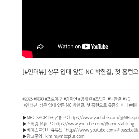
아이돌챔프
셀럽챔프
[#인터뷰] 상무 입대 앞둔 NC 박한결, 첫 홈런으로
#2025 #KBO #프로야구 #김희연 #임채원 #조민지 #박한결 #NC
[#인터뷰] 상무 입대 앞둔 NC 박한결, 첫 홈런으로 유종의 미! I #베이스
▶MBC SPORTS+ 유튜브 : https://www.youtube.com/@MBCspor
▶스톡킹 유튜브 : https://www.youtube.com/@sportstalkking
▶베이스볼런치 유튜브 : https://www.youtube.com/@baseballlu
▶광고문의 : kimjh@mbcplus.com