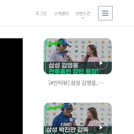
로그인
고객센터
브랜드관
소개
[#인터뷰] 삼성 김영웅, 찐
영웅이었다! 통산 두 번째
만루홈런 폭발 I #베이스볼
투나잇 2025.03.25