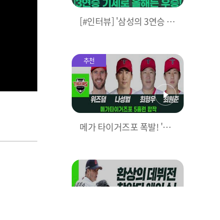
[#인터뷰] '삼성의 3연승 비
결은?' 박진만 감독이 직접
밝힌다! I #베이스볼투나잇
2025.03.25
추천
메가 타이거즈포 폭발! 'KIA
5홈런으로 대폭격' I #베이
스볼투나잇 2025.03.25