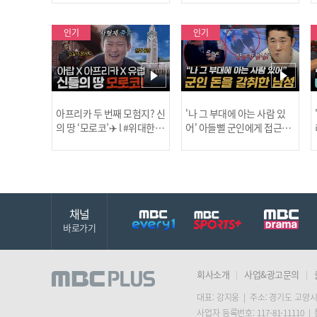
보합니다!
인기
인기
아프리카 두 번째 모험지? 신
'나 그 부대에 아는 사람 있
의 땅 ‘모로코’✈️ l #위대한가
어' 아들뻘 군인에게 접근한
남성 l #히든아이 l #MBCev
닭
이드3 l #MBCevery1 l EP.9
ery1 l EP.94
채널
바로가기
회사소개
사업&광고문의
대표: 강지웅 | 주소: 경기도 고양시
사업자 등록번호: 117-81-11110 |