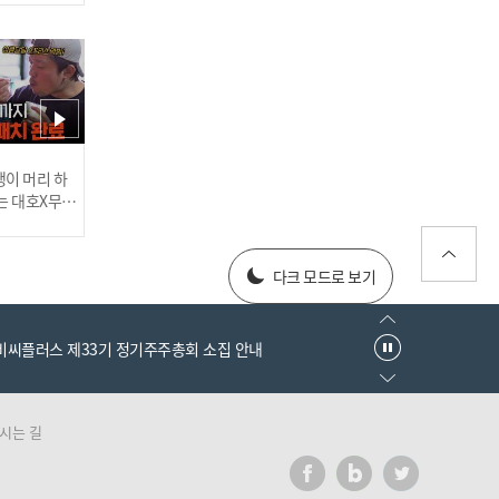
'삼성, 사자의 포효!' 4홈런
12안타 14득점 폭발! 3연승
행진 I #베이스볼투나잇 20
25.03.25
러스] 외부감사인 선임 공고
이 머리 하
는 대호X무진
 l #MBCev
[#인터뷰] 이호준 감독의 자
025년 재무제표
신감! '투수진 기대된다' N
다크 모드로 보기
C 미래 청신호? I #베이스볼
투나잇 2025.03.26
엠비씨플러스 제33기 정기주주총회 소집 안내
시는 길
러스] 외부감사인 선임 공고
이게 신인이라고? 고졸 데