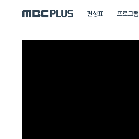
편성표
프로그램
편성표
프로그램
클립
MBC 에브리원
방영프로그램
전체
MBC 스포츠+
종영프로그램
MBC 드라마넷
MBC 온
MBC 엠
MBC 디지털
에브리원
ALL THE K-POP