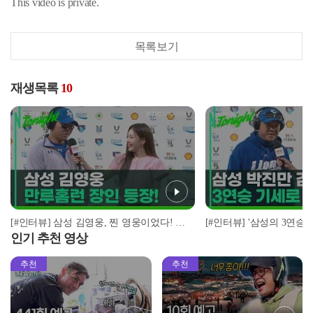
This video is private.
목록보기
재생목록
10
[#인터뷰] 삼성 김영웅, 찐 영웅이었다! 통산 두 번째 만루홈런 폭발 I #베이스볼투나잇 2025.03.25
인기 추천 영상
추천
추천