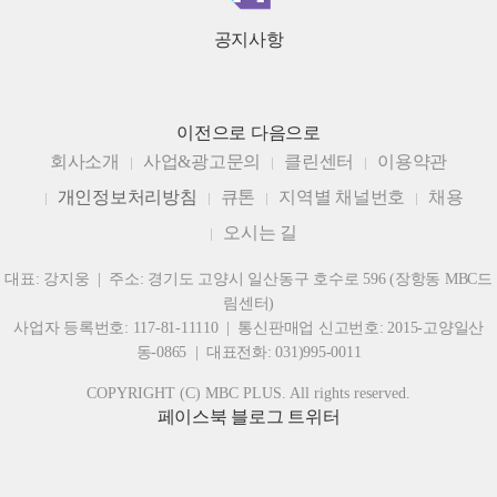
공지사항
이전으로
다음으로
회사소개
사업&광고문의
클린센터
이용약관
개인정보처리방침
큐톤
지역별 채널번호
채용
오시는 길
대표: 강지웅 | 주소: 경기도 고양시 일산동구 호수로 596 (장항동 MBC드
림센터)
사업자 등록번호: 117-81-11110 | 통신판매업 신고번호: 2015-고양일산
동-0865 | 대표전화: 031)995-0011
COPYRIGHT (C) MBC PLUS. All rights reserved.
페이스북
블로그
트위터