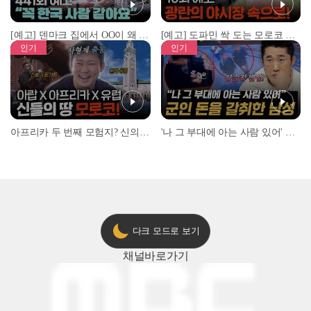
[예고] 덴마크 집에서 OO이 왜 나와...? 이상할 정도로 한국을 사랑하는 우리 형을 제보합니다!
[예고] 도파민 싹 도는 모로코 야시장 투어!
인기
인기
아프리카 두 번째 모험지? 신의 땅 ‘모로코’✈️ l #위대한가이드3 l #MBCevery1 l EP.9
'나 그 부대에 아는 사람 있어' 아들뻘 군인에게 접근한 남성 l #히든아이 l #MBCevery1 l EP.94
다크 모드로 보기
채널
바로가기