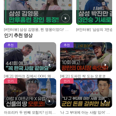
[#인터뷰] 삼성 김영웅, 찐 영웅이었다! 통산 두 번째 만루홈런 폭발 I #베이스볼투나잇 2025.03.25
인기 추천 영상
추천
추천
[예고] 덴마크 집에서 OO이 왜 나와...? 이상할 정도로 한국을 사랑하는 우리 형을 제보합니다!
[예고] 도파민 싹 도는 모로코 야시장 투어!
인기
인기
아프리카 두 번째 모험지? 신의 땅 ‘모로코’✈️ l #위대한가이드3 l #MBCevery1 l EP.9
'나 그 부대에 아는 사람 있어' 아들뻘 군인에게 접근한 남성 l #히든아이 l #MBCevery1 l EP.94