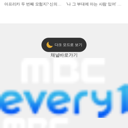
아프리카 두 번째 모험지? 신의 땅 ‘모로코’✈️ l #위대한가이드3 l #MBCevery1 l EP.9
'나 그 부대에 아는 사람 있어' 아들뻘 군인에게 접근한 남성 l #히든아이 l #MBCevery1 l EP.94
다크 모드로 보기
채널
바로가기