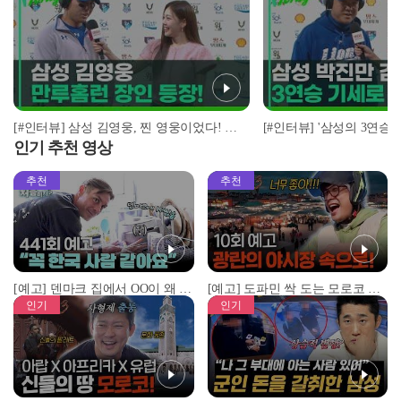
[#인터뷰] 삼성 김영웅, 찐 영웅이었다! 통산 두 번째 만루홈런 폭발 I #베이스볼투나잇 2025.03.25
인기 추천 영상
추천
추천
[예고] 덴마크 집에서 OO이 왜 나와...? 이상할 정도로 한국을 사랑하는 우리 형을 제보합니다!
[예고] 도파민 싹 도는 모로코 야시장 투어!
인기
인기