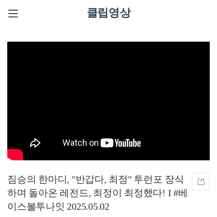
클립영상
짐승의 한마디, "반갑다, 최정" 투런포 장식
하며 돌아온 레전드, 최정이 최정했다! I #베
이스볼투나잇 2025.05.02