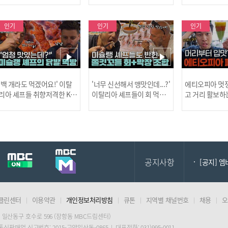
사건!
인기
인기
인기
[MBC플
'백 개라도 먹겠어요!' 이탈
'너무 신선해서 맹맛인데...?'
에티오피아 멋쟁
리아 셰프들 취향저격한 K-
이탈리아 셰프들이 회 먹다
고 거리 활보하
발! l #어서와한국은처음
막장에 빠진 이유 l #어서와
l #위대한가이드3
이지 l #MBCevery1 l EP.43
한국은처음이지 l #MBCeve
ery1 l EP.6
[공지] 2
7
ry1 l EP.437
공지사항
[공지] 
클린센터
이용약관
개인정보처리방침
큐톤
지역별 채널번호
채용
오
[MBC플
 일산동구 호수로 596 (장항동 MBC드림센터)
 통신판매업 신고번호: 2015-고양일산동-0865 | 대표전화: 031)995-0011