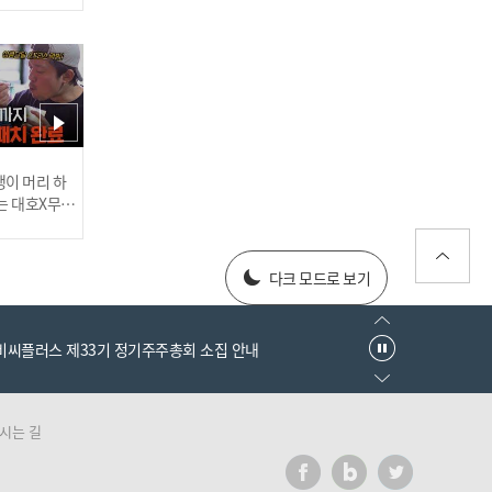
'삼성, 사자의 포효!' 4홈런
12안타 14득점 폭발! 3연승
행진 I #베이스볼투나잇 20
25.03.25
러스] 외부감사인 선임 공고
이 머리 하
는 대호X무진
 l #MBCev
[#인터뷰] 이호준 감독의 자
025년 재무제표
신감! '투수진 기대된다' N
다크 모드로 보기
C 미래 청신호? I #베이스볼
투나잇 2025.03.26
엠비씨플러스 제33기 정기주주총회 소집 안내
시는 길
러스] 외부감사인 선임 공고
이게 신인이라고? 고졸 데