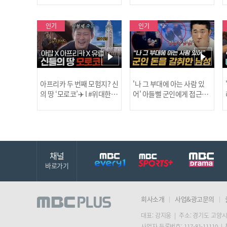
보합니다!
인기
인기
아프리카 두 번째 모험지? 신
'나 그 부대에 아는 사람 있
의 땅 ‘모로코’✈️ l #위대한가
어' 아들뻘 군인에게 접근한
남성 l #히든아이 l #MBCev
닭
이드3 l #MBCevery1 l EP.9
ery1 l EP.94
채널
바로가기
회사소개
사업&광고문의
대표: 강지웅 | 주소: 경기도 고양시
사업자 등록번호: 117-81-11110 |