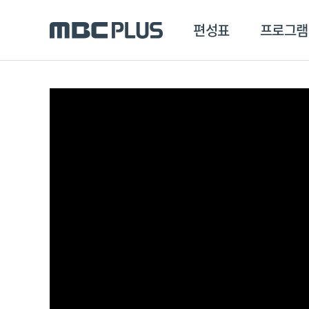
편성표
프로그램
편성표
프로그램
클립
MBC 에브리원
방영프로그램
전체
MBC 스포츠+
종영프로그램
MBC 드라마넷
MBC 온
MBC 엠
MBC 디지털
에브리원
ALL THE K-POP