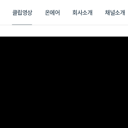
클립영상
온에어
회사소개
채널소개
영상
온에어
회사소개
채널
스포츠플러스
트롯869