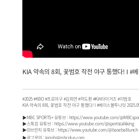
아이돌챔프
셀럽챔프
KIA 약속의 8회, 꽃범호 작전 야구 통했다! I #베
#2025 #KBO #프로야구 #김희연 #허도환 #KIA타이거즈 #이범호
KIA 약속의 8회, 꽃범호 작전 야구 통했다! I #베이스볼투나잇 2025.05
▶MBC SPORTS+ 유튜브 : https://www.youtube.com/@MBCspor
▶스톡킹 유튜브 : https://www.youtube.com/@sportstalkking
▶⚾브런치 유튜브 : https://www.youtube.com/@baseballlunch
▶광고문의 : kimjh@mbcplus.com