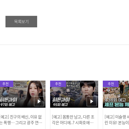
목록보기
추천
추천
추천
[예고] 친구의 배신, 이유 없
[예고] 몸통만 남고, 다른 조
[예고] 미슐랭
는 폭행… 그리고 광주 연속
각은 어디에..? 시화호에서
린 이유! 본능
살인 사건의 진실!
드러난 충격적인 토막 살인
은?