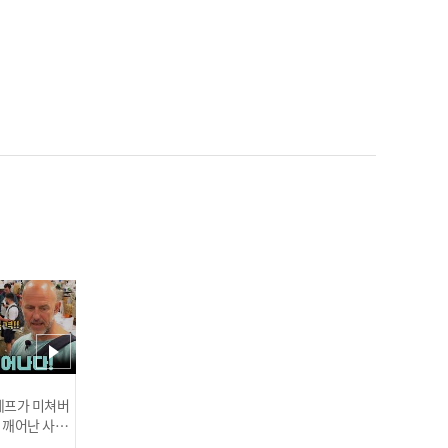
'롯데 에이스 탄생?!' 데이
비슨, 7이닝 1실점 데뷔전
완벽 적응 I #베이스볼투나
잇 2025.03.25
한화 류현진 '이것이 MLB
클래스' 생일 자축 쾌투! 6
이닝 5K 무실점 완벽 호투 I
#베이스볼투나잇 2025.03.
인기
25
 셰프가 미쳐버
이 깨어난 사건