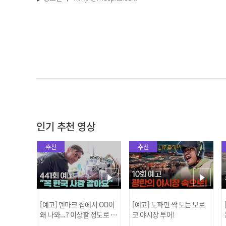
인기 추천 영상
추천
추천
[예고] 덴마크 집에서 OO이
[예고] 도파민 싹 도는 모로
왜 나와...? 이상할 정도로 한
코 야시장 투어!
국을 사랑하는 우리 형을 제