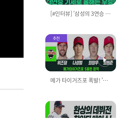
[#인터뷰] '삼성의 3연승 비
결은?' 박진만 감독이 직접
밝힌다! I #베이스볼투나잇
2025.03.25
추천
메가 타이거즈포 폭발! 'KIA
5홈런으로 대폭격' I #베이
스볼투나잇 2025.03.25