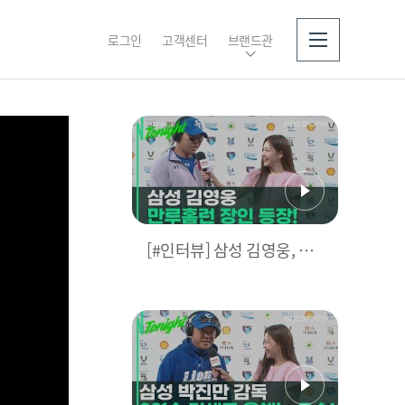
로그인
고객센터
브랜드관
소개
[#인터뷰] 삼성 김영웅, 찐
영웅이었다! 통산 두 번째
만루홈런 폭발 I #베이스볼
투나잇 2025.03.25