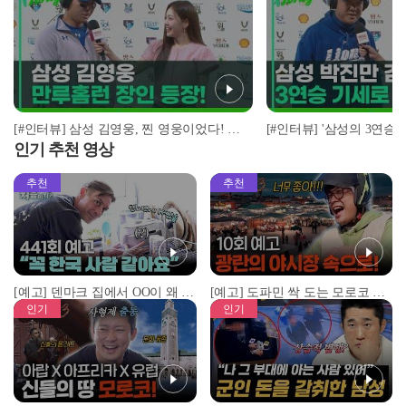
[#인터뷰] 삼성 김영웅, 찐 영웅이었다! 통산 두 번째 만루홈런 폭발 I #베이스볼투나잇 2025.03.25
인기 추천 영상
추천
추천
[예고] 덴마크 집에서 OO이 왜 나와...? 이상할 정도로 한국을 사랑하는 우리 형을 제보합니다!
[예고] 도파민 싹 도는 모로코 야시장 투어!
인기
인기