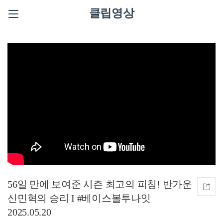
클립영상
56일 만에 보여준 시즌 최고의 피칭! 반가운
신민혁의 승리 I #베이스볼투나잇
2025.05.20