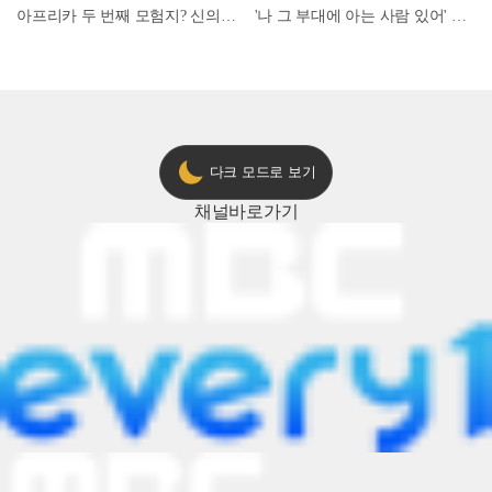
아프리카 두 번째 모험지? 신의 땅 ‘모로코’✈️ l #위대한가이드3 l #MBCevery1 l EP.9
'나 그 부대에 아는 사람 있어' 아들뻘 군인에게 접근한 남성 l #히든아이 l #MBCevery1 l EP.94
다크 모드로 보기
채널
바로가기