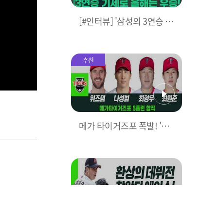
[#인터뷰] '삼성의 3연승 비
결은?' 박진만 감독이 직접
밝힌다! I #베이스볼투나잇
2025.03.25
추천
메가 타이거즈포 폭발! 'KIA
5홈런으로 대폭격' I #베이
스볼투나잇 2025.03.25