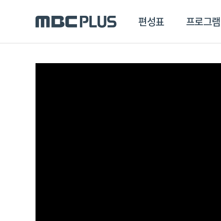
편성표
프로그램
편성표
프로그램
클립
MBC 에브리원
방영프로그램
전체
MBC 스포츠+
종영프로그램
MBC 드라마넷
MBC 온
MBC 엠
MBC 디지털
에브리원
ALL THE K-POP