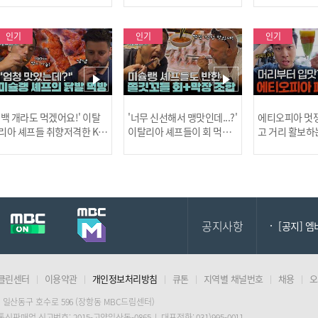
사건!
인기
인기
인기
[MBC플
'백 개라도 먹겠어요!' 이탈
'너무 신선해서 맹맛인데...?'
에티오피아 멋쟁
리아 셰프들 취향저격한 K-
이탈리아 셰프들이 회 먹다
고 거리 활보하
발! l #어서와한국은처음
막장에 빠진 이유 l #어서와
l #위대한가이드3
이지 l #MBCevery1 l EP.43
한국은처음이지 l #MBCeve
ery1 l EP.6
[공지] 2
7
ry1 l EP.437
공지사항
[공지] 
클린센터
이용약관
개인정보처리방침
큐톤
지역별 채널번호
채용
오
[MBC플
 일산동구 호수로 596 (장항동 MBC드림센터)
 통신판매업 신고번호: 2015-고양일산동-0865 | 대표전화: 031)995-0011