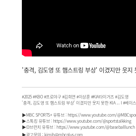
아이돌챔프
셀럽챔프
'충격, 김도영 또 햄스트링 부상' 이겼지만 웃지 못한 
#2025 #KBO #프로야구 #김희연 #이상훈 #KIA타이거즈 #김도영
'충격, 김도영 또 햄스트링 부상' 이겼지만 웃지 못한 KIA ... I #베이스볼
▶MBC SPORTS+ 유튜브 : https://www.youtube.com/@MBCspor
▶스톡킹 유튜브 : https://www.youtube.com/@sportstalkking
▶⚾브런치 유튜브 : https://www.youtube.com/@baseballlunch
▶광고문의 : kimjh@mbcplus.com