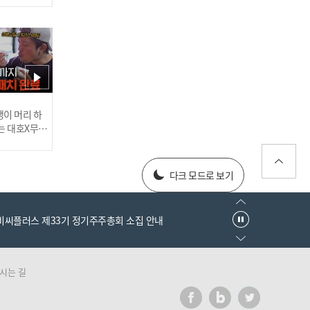
'삼성, 사자의 포효!' 4홈런
12안타 14득점 폭발! 3연승
행진 I #베이스볼투나잇 20
25.03.25
러스] 외부감사인 선임 공고
이 머리 하
는 대호X무진
 l #MBCev
[#인터뷰] 이호준 감독의 자
025년 재무제표
신감! '투수진 기대된다' N
다크 모드로 보기
C 미래 청신호? I #베이스볼
투나잇 2025.03.26
엠비씨플러스 제33기 정기주주총회 소집 안내
시는 길
러스] 외부감사인 선임 공고
이게 신인이라고? 고졸 데