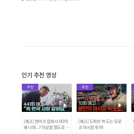
인기 추천 영상
추천
추천
[예고] 덴마크 집에서 OO이
[예고] 도파민 싹 도는 모로
왜 나와...? 이상할 정도로 한
코 야시장 투어!
국을 사랑하는 우리 형을 제