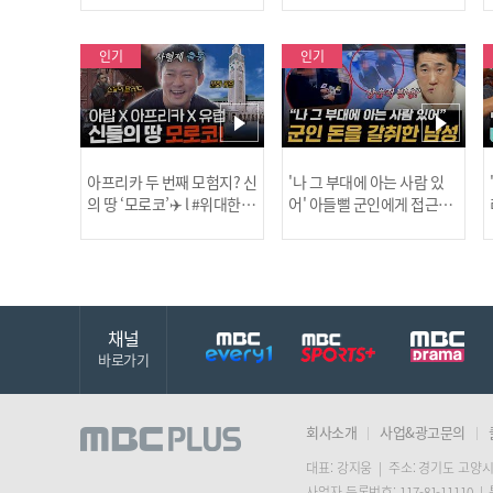
보합니다!
인기
인기
아프리카 두 번째 모험지? 신
'나 그 부대에 아는 사람 있
의 땅 ‘모로코’✈️ l #위대한가
어' 아들뻘 군인에게 접근한
남성 l #히든아이 l #MBCev
닭
이드3 l #MBCevery1 l EP.9
ery1 l EP.94
채널
바로가기
회사소개
사업&광고문의
대표: 강지웅 | 주소: 경기도 고양시
사업자 등록번호: 117-81-11110 |