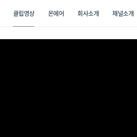
클립영상
온에어
회사소개
채널소개
영상
온에어
회사소개
채널
스포츠플러스
트롯869