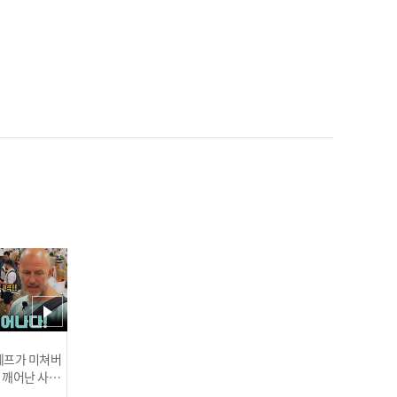
'롯데 에이스 탄생?!' 데이
비슨, 7이닝 1실점 데뷔전
완벽 적응 I #베이스볼투나
잇 2025.03.25
한화 류현진 '이것이 MLB
클래스' 생일 자축 쾌투! 6
이닝 5K 무실점 완벽 호투 I
#베이스볼투나잇 2025.03.
인기
25
 셰프가 미쳐버
이 깨어난 사건