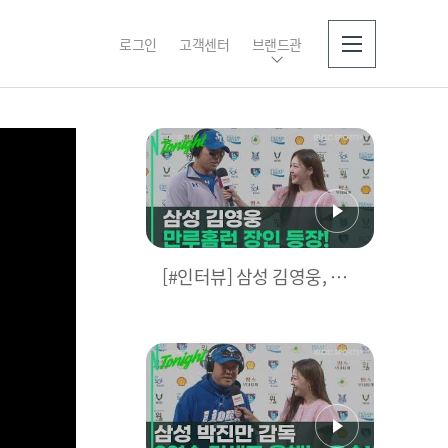
로그인
고객센터
브랜드관
소개
[#인터뷰] 삼성 김영웅, 찐
영웅이었다! 통산 두 번째
만루홈런 폭발 I #베이스볼
투나잇 2025.03.25