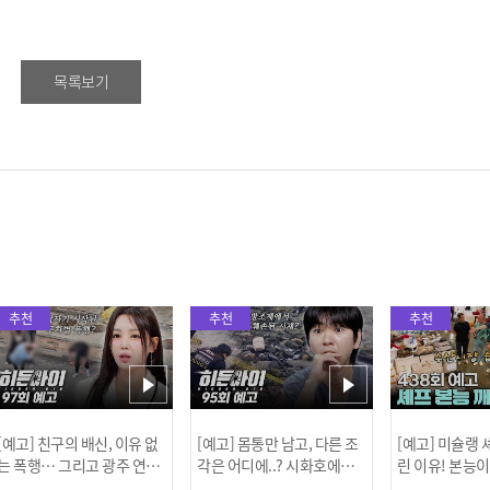
목록보기
추천
추천
추천
[예고] 친구의 배신, 이유 없
[예고] 몸통만 남고, 다른 조
[예고] 미슐랭
는 폭행… 그리고 광주 연속
각은 어디에..? 시화호에서
린 이유! 본능
살인 사건의 진실!
드러난 충격적인 토막 살인
은?