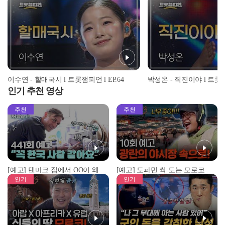
이수연 - 할매국시 l 트롯챔피언 l EP.64
박성온 - 직진이야 l 트롯챔피
인기 추천 영상
추천
추천
[예고] 덴마크 집에서 OO이 왜 나와...? 이상할 정도로 한국을 사랑하는 우리 형을 제보합니다!
[예고] 도파민 싹 도는 모로코 야시장 투어!
인기
인기