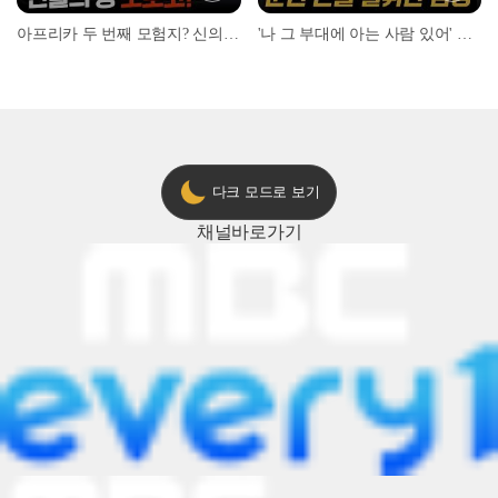
아프리카 두 번째 모험지? 신의 땅 ‘모로코’✈️ l #위대한가이드3 l #MBCevery1 l EP.9
'나 그 부대에 아는 사람 있어' 아들뻘 군인에게 접근한 남성 l #히든아이 l #MBCevery1 l EP.94
다크 모드로 보기
채널
바로가기