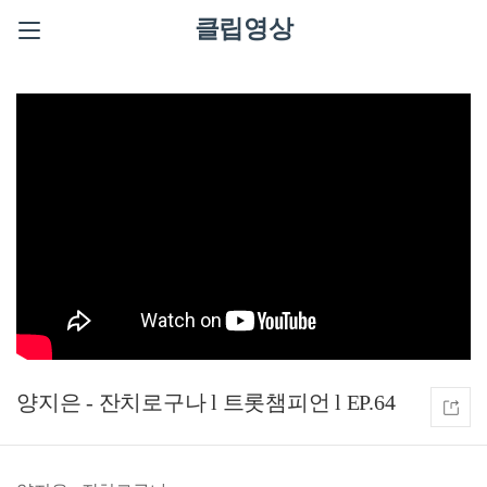
클립영상
양지은 - 잔치로구나 l 트롯챔피언 l EP.64