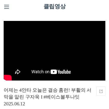
클립영상
어제는 4안타 오늘은 결승 홈런! 부활의 서
막을 알린 구자욱 I #베이스볼투나잇
2025.06.12