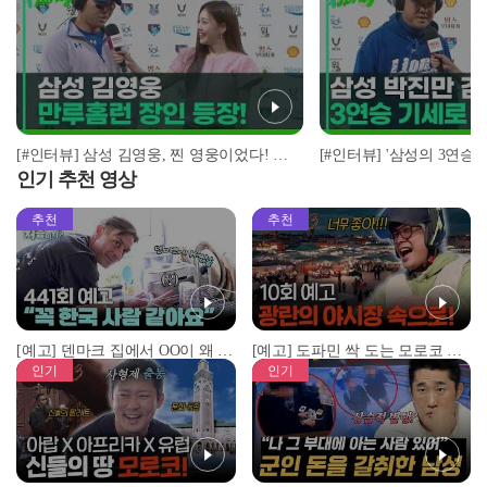
[#인터뷰] 삼성 김영웅, 찐 영웅이었다! 통산 두 번째 만루홈런 폭발 I #베이스볼투나잇 2025.03.25
인기 추천 영상
추천
추천
[예고] 덴마크 집에서 OO이 왜 나와...? 이상할 정도로 한국을 사랑하는 우리 형을 제보합니다!
[예고] 도파민 싹 도는 모로코 야시장 투어!
인기
인기