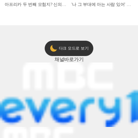
아프리카 두 번째 모험지? 신의 땅 ‘모로코’✈️ l #위대한가이드3 l #MBCevery1 l EP.9
'나 그 부대에 아는 사람 있어' 아들뻘 군인에게 접근한 남성 l #히든아이 l #MBCevery1 l EP.94
다크 모드로 보기
채널
바로가기