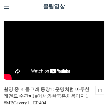
클립영상
촬영 중 K-돌고래 등장?! 운명처럼 마주친
레전드 순간♥ l #어서와한국은처음이지 l
#MBCevery1 l EP.404