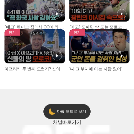
[예고] 덴마크 집에서 OO이 왜 나와...? 이상할 정도로 한국을 사랑하는 우리 형을 제보합니다!
[예고] 도파민 싹 도는 모로코 야시장 투어!
인기
인기
아프리카 두 번째 모험지? 신의 땅 ‘모로코’✈️ l #위대한가이드3 l #MBCevery1 l EP.9
'나 그 부대에 아는 사람 있어' 아들뻘 군인에게 접근한 남성 l #히든아이 l #MBCevery1 l EP.94
다크 모드로 보기
채널
바로가기