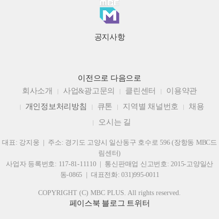
공지사항
이전으로
다음으로
회사소개
사업&광고문의
클린센터
이용약관
개인정보처리방침
큐톤
지역별 채널번호
채용
오시는 길
대표: 강지웅 | 주소: 경기도 고양시 일산동구 호수로 596 (장항동 MBC드
림센터)
사업자 등록번호: 117-81-11110 | 통신판매업 신고번호: 2015-고양일산
동-0865 | 대표전화: 031)995-0011
COPYRIGHT (C) MBC PLUS. All rights reserved.
페이스북
블로그
트위터