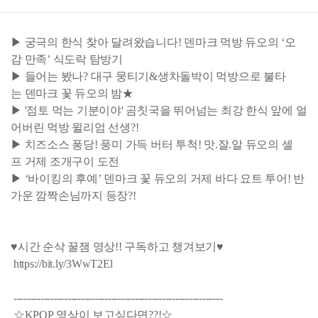
▶ 궁극의 한식 찾아 달려왔습니다! 덴마크 먹방 듀오의 ‘오
감 만족’ 식도락 탐방기
▶ 들어는 봤나? 대구 뭉티기&생차돌박이 먹방으로 불타
는 덴마크 꽃 듀오의 밤★
▶ '점토 먹는 기분이야' 곰칫국을 뛰어넘는 최강 한식 앞에 얼
어버린 먹방 윌리엄 선생?!
▶ 치즈소스 퐁당! 풍미 가득 버터 투척! 맛.잘.알 듀오의 셀
프 거제 조개구이 도전
▶ ‘바이킹의 후예’ 덴마크 꽃 듀오의 거제 바다 요트 투어! 반
가운 깜짝손님까지 등장?!
♥시간 순삭 꿀잼 영상!! 구독하고 챙겨보기♥
https://bit.ly/3WwT2El
--------------------------------------------------------------
☆KPOP 영상이 보고싶다면??!☆