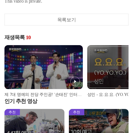
This video is private.
목록보기
재생목록
10
제 7대 명예의 전당 주인공! '손태진' 인터뷰🎤 l 트롯챔피언 l EP.66
인기 추천 영상
추천
추천