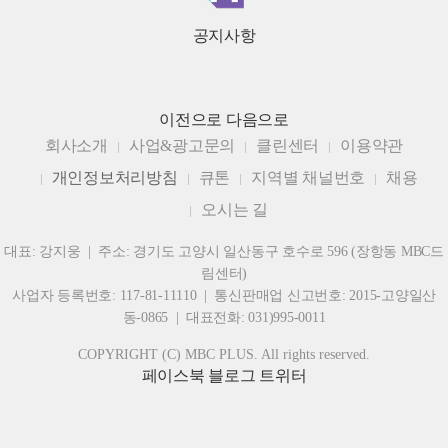
공지사항
이전으로
다음으로
회사소개
사업&광고문의
클린센터
이용약관
개인정보처리방침
큐톤
지역별 채널번호
채용
오시는 길
대표: 강지웅 | 주소: 경기도 고양시 일산동구 호수로 596 (장항동 MBC드
림센터)
사업자 등록번호: 117-81-11110 | 통신판매업 신고번호: 2015-고양일산
동-0865 | 대표전화: 031)995-0011
COPYRIGHT (C) MBC PLUS. All rights reserved.
페이스북
블로그
트위터