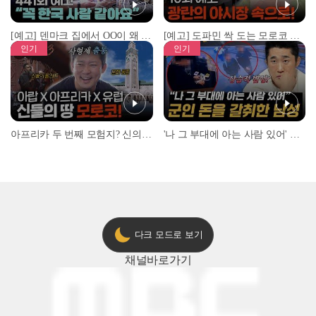
[예고] 덴마크 집에서 OO이 왜 나와...? 이상할 정도로 한국을 사랑하는 우리 형을 제보합니다!
[예고] 도파민 싹 도는 모로코 야시장 투어!
인기
인기
아프리카 두 번째 모험지? 신의 땅 ‘모로코’✈️ l #위대한가이드3 l #MBCevery1 l EP.9
'나 그 부대에 아는 사람 있어' 아들뻘 군인에게 접근한 남성 l #히든아이 l #MBCevery1 l EP.94
다크 모드로 보기
채널
바로가기