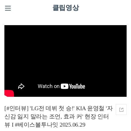
클립영상
[#인터뷰] 'LG전 데뷔 첫 승!' KIA 윤영철 '자
신감 잃지 말라는 조언, 효과 커' 현장 인터
뷰 I #베이스볼투나잇 2025.06.29