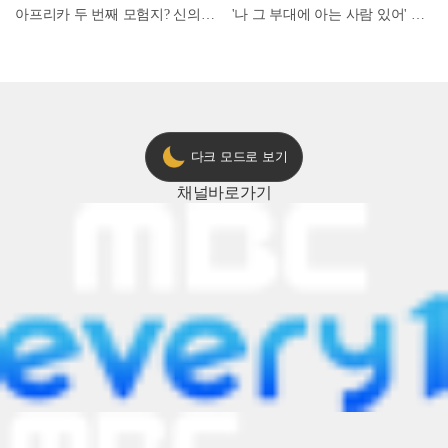
아프리카 두 번째 모험지? 신의 땅 ‘모로코’✈️ l #위대한가이드3 l #MBCevery1 l EP.9
'나 그 부대에 아는 사람 있어' 아들뻘 군인에게 접근한 남성 l #히든아이 l #MBCevery1 l EP.94
다크 모드로 보기
채널
바로가기