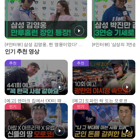
[#인터뷰] 삼성 김영웅, 찐 영웅이었다! 통산 두 번째 만루홈런 폭발 I #베이스볼투나잇 2025.03.25
인기 추천 영상
추천
추천
[예고] 덴마크 집에서 OO이 왜 나와...? 이상할 정도로 한국을 사랑하는 우리 형을 제보합니다!
[예고] 도파민 싹 도는 모로코 야시장 투어!
인기
인기