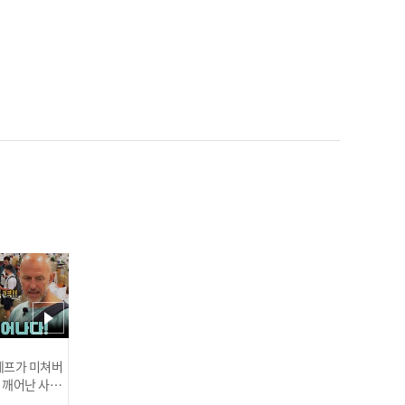
'롯데 에이스 탄생?!' 데이
비슨, 7이닝 1실점 데뷔전
완벽 적응 I #베이스볼투나
잇 2025.03.25
한화 류현진 '이것이 MLB
클래스' 생일 자축 쾌투! 6
이닝 5K 무실점 완벽 호투 I
#베이스볼투나잇 2025.03.
인기
25
 셰프가 미쳐버
이 깨어난 사건