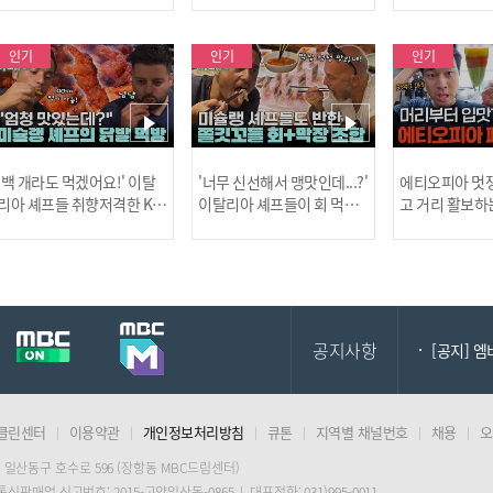
사건!
인기
인기
인기
[MBC플
'백 개라도 먹겠어요!' 이탈
'너무 신선해서 맹맛인데...?'
에티오피아 멋쟁
리아 셰프들 취향저격한 K-
이탈리아 셰프들이 회 먹다
고 거리 활보하
발! l #어서와한국은처음
막장에 빠진 이유 l #어서와
l #위대한가이드3
이지 l #MBCevery1 l EP.43
한국은처음이지 l #MBCeve
ery1 l EP.6
[공지] 2
7
ry1 l EP.437
공지사항
[공지] 
클린센터
이용약관
개인정보처리방침
큐톤
지역별 채널번호
채용
오
[MBC플
 일산동구 호수로 596 (장항동 MBC드림센터)
 통신판매업 신고번호: 2015-고양일산동-0865 | 대표전화: 031)995-0011