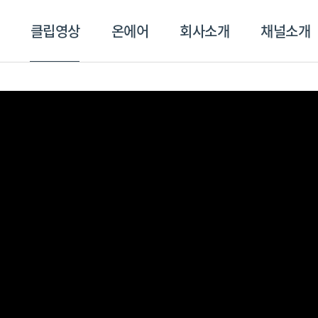
클립영상
온에어
회사소개
채널소개
영상
온에어
회사소개
채널
스포츠플러스
트롯869