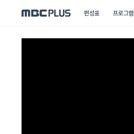
편성표
프로그램
편성표
프로그램
클립
MBC 에브리원
방영프로그램
전체
MBC 스포츠+
종영프로그램
MBC 드라마넷
MBC 온
MBC 엠
MBC 디지털
에브리원
ALL THE K-POP