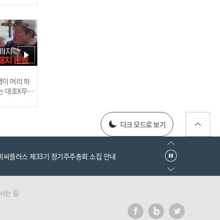
'삼성, 사자의 포효!' 4홈런
12안타 14득점 폭발! 3연승
행진 I #베이스볼투나잇 20
25.03.25
러스] 외부감사인 선임 공고
이 머리 하
는 대호X무진
 l #MBCev
[#인터뷰] 이호준 감독의 자
025년 재무제표
신감! '투수진 기대된다' N
다크 모드로 보기
C 미래 청신호? I #베이스볼
투나잇 2025.03.26
엠비씨플러스 제33기 정기주주총회 소집 안내
시는 길
러스] 외부감사인 선임 공고
이게 신인이라고? 고졸 데