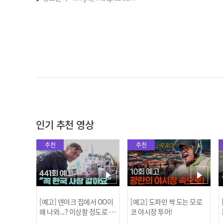
인기 추천 영상
추천
추천
[예고] 덴마크 집에서 OO이
[예고] 도파민 싹 도는 모로
왜 나와...? 이상할 정도로 한
코 야시장 투어!
국을 사랑하는 우리 형을 제