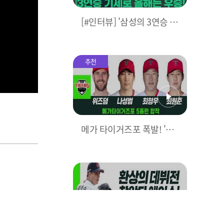
[#인터뷰] '삼성의 3연승 비
결은?' 박진만 감독이 직접
밝힌다! I #베이스볼투나잇
2025.03.25
추천
메가 타이거즈포 폭발! 'KIA
5홈런으로 대폭격' I #베이
스볼투나잇 2025.03.25