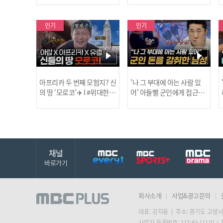
보합니다!
인기
인기
아프리카 두 번째 모험지? 신
'나 그 부대에 아는 사람 있
의 땅 ‘모로코’✈️ l #위대한가
어' 아들뻘 군인에게 접근한
남성 l #히든아이 l #MBCev
닭
이드3 l #MBCevery1 l EP.9
ery1 l EP.94
채널
바로가기
회사소개
사업&광고문의
대표: 강지웅 | 주소: 경기도 고양시
사업자 등록번호: 117-81-11110 |