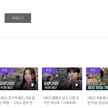
목록보기
추천
추천
추천
[예고] 친구의 배신, 이유 없
[예고] 몸통만 남고, 다른 조
[예고] 미슐랭
는 폭행… 그리고 광주 연속
각은 어디에..? 시화호에서
린 이유! 본능
살인 사건의 진실!
드러난 충격적인 토막 살인
은?