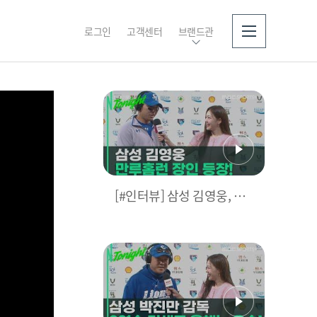
로그인
고객센터
브랜드관
소개
[#인터뷰] 삼성 김영웅, 찐
영웅이었다! 통산 두 번째
만루홈런 폭발 I #베이스볼
투나잇 2025.03.25