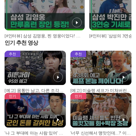
[#인터뷰] 삼성 김영웅, 찐 영웅이었다! 통산 두 번째 만루홈런 폭발 I #베이스볼투나잇 2025.03.25
인기 추천 영상
추천
추천
[예고] 몸통만 남고, 다른 조각은 어디에..? 시화호에서 드러난 충격적인 토막 살인사건!
[예고] 미슐랭 셰프가 미쳐버린 이유! 본능이 깨어난 사건은?
인기
인기
'나 그 부대에 아는 사람 있어' 아들뻘 군인에게 접근한 남성 l #히든아이 l #MBCevery1 l EP.94
'너무 신선해서 맹맛인데...?' 이탈리아 셰프들이 회 먹다 막장에 빠진 이유 l #어서와한국은처음이지 l #MBCevery1 l EP.437