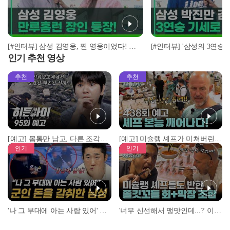
[#인터뷰] 삼성 김영웅, 찐 영웅이었다! 통산 두 번째 만루홈런 폭발 I #베이스볼투나잇 2025.03.25
인기 추천 영상
추천
추천
[예고] 몸통만 남고, 다른 조각은 어디에..? 시화호에서 드러난 충격적인 토막 살인사건!
[예고] 미슐랭 셰프가 미쳐버린 이유! 본능이 깨어난 사건은?
인기
인기
'나 그 부대에 아는 사람 있어' 아들뻘 군인에게 접근한 남성 l #히든아이 l #MBCevery1 l EP.94
'너무 신선해서 맹맛인데...?' 이탈리아 셰프들이 회 먹다 막장에 빠진 이유 l #어서와한국은처음이지 l #MBCevery1 l EP.437