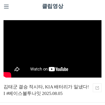
클립영상
김태군 결승 적시타, KIA 배터리가 일냈다!
I #베이스볼투나잇 2025.08.05