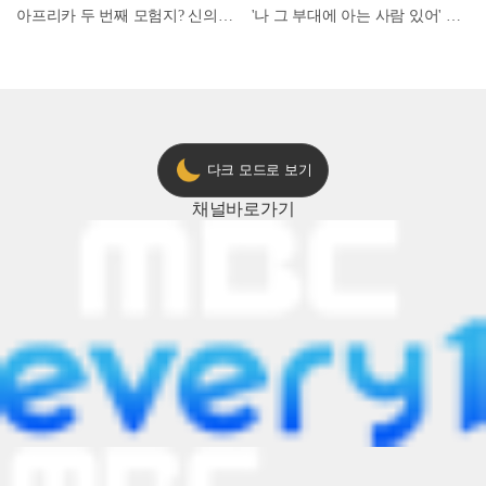
아프리카 두 번째 모험지? 신의 땅 ‘모로코’✈️ l #위대한가이드3 l #MBCevery1 l EP.9
'나 그 부대에 아는 사람 있어' 아들뻘 군인에게 접근한 남성 l #히든아이 l #MBCevery1 l EP.94
다크 모드로 보기
채널
바로가기