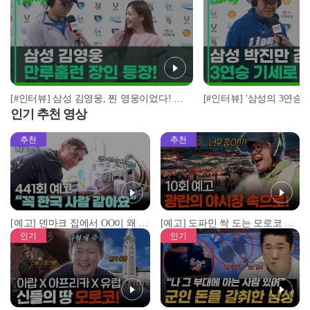
[#인터뷰] 삼성 김영웅, 찐 영웅이었다! 통산 두 번째 만루홈런 폭발 I #베이스볼투나잇 2025.03.25
인기 추천 영상
추천
추천
[예고] 덴마크 집에서 OO이 왜 나와...? 이상할 정도로 한국을 사랑하는 우리 형을 제보합니다!
[예고] 도파민 싹 도는 모로코 야시장 투어!
인기
인기