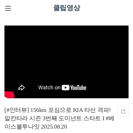
클립영상
[#인터뷰] 156km 포심으로 KIA 타선 격파!
알칸타라 시즌 3번째 도미넌트 스타트 I #베
이스볼투나잇 2025.08.20