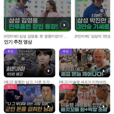
[#인터뷰] 삼성 김영웅, 찐 영웅이었다! 통산 두 번째 만루홈런 폭발 I #베이스볼투나잇 2025.03.25
인기 추천 영상
추천
추천
[예고] 몸통만 남고, 다른 조각은 어디에..? 시화호에서 드러난 충격적인 토막 살인사건!
[예고] 미슐랭 셰프가 미쳐버린 이유! 본능이 깨어난 사건은?
인기
인기