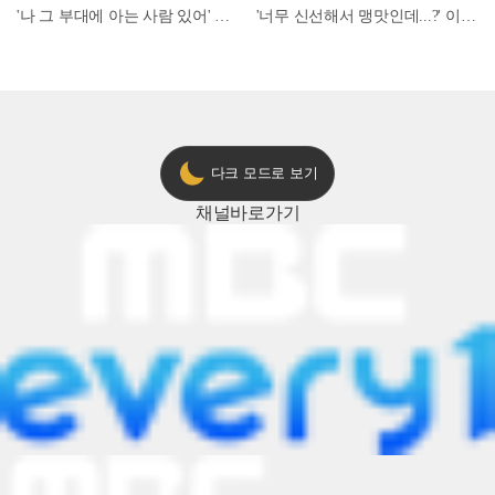
'나 그 부대에 아는 사람 있어' 아들뻘 군인에게 접근한 남성 l #히든아이 l #MBCevery1 l EP.94
'너무 신선해서 맹맛인데...?' 이탈리아 셰프들이 회 먹다 막장에 빠진 이유 l #어서와한국은처음이지 l #MBCevery1 l EP.437
다크 모드로 보기
채널
바로가기