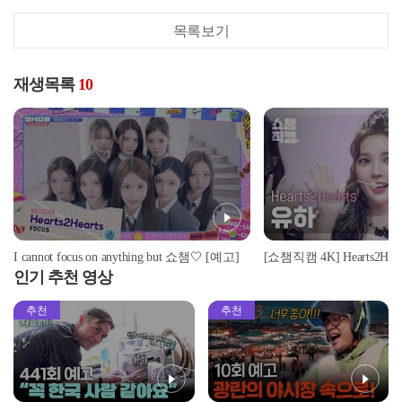
목록보기
재생목록
10
I cannot focus on anything but 쇼챔🤍 [예고]
인기 추천 영상
추천
추천