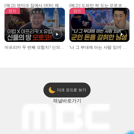
[예고] 덴마크 집에서 OO이 왜 나와...? 이상할 정도로 한국을 사랑하는 우리 형을 제보합니다!
[예고] 도파민 싹 도는 모로코 야시장 투어!
인기
인기
아프리카 두 번째 모험지? 신의 땅 ‘모로코’✈️ l #위대한가이드3 l #MBCevery1 l EP.9
'나 그 부대에 아는 사람 있어' 아들뻘 군인에게 접근한 남성 l #히든아이 l #MBCevery1 l EP.94
다크 모드로 보기
채널
바로가기