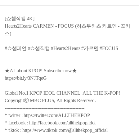
[쇼챔직캠 4K]
Hearts2Hearts CARMEN - FOCUS (하츠투하츠 카르멘 - 포커
스)
#쇼챔피언 #쇼챔직캠 #Hearts2Hearts #카르멘 #FOCUS
★All about KPOP! Subscribe now★
https://bit.ly/3NJTqeG
Global No.1 KPOP IDOL CHANNEL, ALL THE K-POP!
Copyrightⓒ MBC PLUS, All Rights Reserved.
------------------------------------------------------
* twitter : https://twitter.com/ALLTHEKPOP
* facebook : http://facebook.com/allthekpop.idol
* tiktok : https://www.tiktok.com/@allthekpop_official