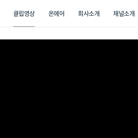
클립영상
온에어
회사소개
채널소개
영상
온에어
회사소개
채널
스포츠플러스
트롯869