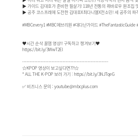
▶ 가이드 김대호가 준비한 필살기! 118년 전통의 꿔바로우 원조집 
▶ 공주 코스프레에 도전한 김대호X최다니엘X전소민! 세 공주의 파격
#MBCevery1 #MBC에브리원 #대다난가이드 #TheFantasticGu
♥시간 순삭 꿀잼 영상!! 구독하고 챙겨보기♥
https://bit.ly/3WwT2El
--------------------------------------------------------------
☆KPOP 영상이 보고싶다면??!☆
* ALL THE K-POP 보러 가기 : https://bit.ly/3NJTqeG
✅ 비즈니스 문의 : youtube@mbcplus.com