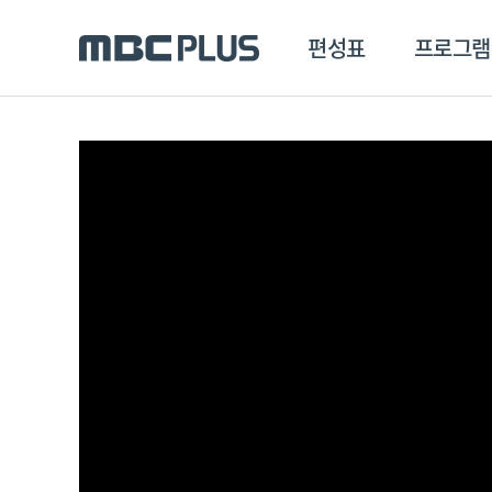
편성표
프로그램
편성표
프로그램
클립
MBC 에브리원
방영프로그램
전체
MBC 스포츠+
종영프로그램
MBC 드라마넷
MBC 온
MBC 엠
MBC 디지털
에브리원
ALL THE K-POP