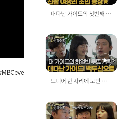
대다난 가이드의 첫번째 손
님! '전소민'의 공항 나들이
~! l #대다난가이드 l #MBC
every1 l EP.2
MBCeve
드디어 한 자리에 모인 여행
메이트! '대'가이드의 하얼
빈 루트 개척? l #대다난가
이드 l #MBCevery1 l EP.2