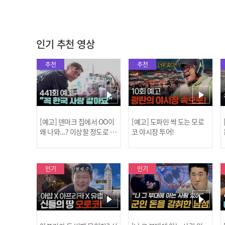
인기 추천 영상
추천
추천
[예고] 덴마크 집에서 OO이
[예고] 도파민 싹 도는 모로
왜 나와...? 이상할 정도로 한
코 야시장 투어!
국을 사랑하는 우리 형을 제
보합니다!
인기
인기