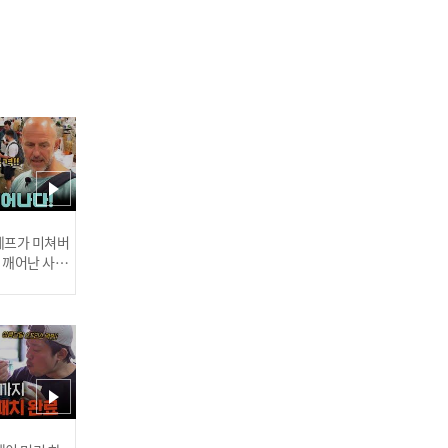
소통왕 다니엘이 준비한 비
장의 무기?! 인간 번역기 티
셔츠 등장★ l #대다난가이
드 l #MBCevery1 l EP.2
의지만 앞서는 초보 가이드
 셰프가 미쳐버
와 말벌 아가씨 소민의 박빙
이 깨어난 사건
의 대결(?) l #대다난가이드
l #MBCevery1 l EP.2
초대형 아이스크림부터 무
러스] 외부감사인 선임 공고