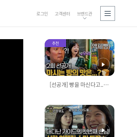
로그인
고객센터
브랜드관
소개
추천
[선공개] 빵을 마신다고...?
🍞 눈물 젖은 액체빵... 드셔
보셔씁니까?!?!💦📢