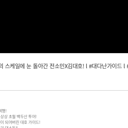
스케일에 눈 돌아간 전소민X김대호! l #대다난가이드 l #
여행!
상상 초월 백두산 투어!
S맨이 되어버린 대호 가이드!
기 대소동!!