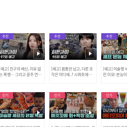
추천
추천
추천
[예고] 친구의 배신, 이유 없
[예고] 몸통만 남고, 다른 조
[예고] 미슐랭
는 폭행… 그리고 광주 연속
각은 어디에..? 시화호에서
린 이유! 본능
살인 사건의 진실!
드러난 충격적인 토막 살인
은?
사건!
인기
인기
인기
[MBC플