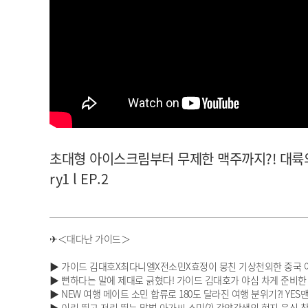
아이돌챔프
셀럽챔프
초대형 아이스크림부터 무제한 맥주까지?! 대륙의 
ry1 l EP.2
✈＜대다난 가이드＞
▶ 가이드 김대호X최다니엘X전소민X효정이 뭉친 기상천외한 중국 
▶ 뻔하다는 말에 제대로 긁혔다! 가이드 김대호가 야심 차게 준비한 
▶ NEW 여행 메이트 소민 합류로 180도 달라진 여행 분위기?! YE
▶ 이리 뛰고 저리 뛰는 말벌 아가씨 소민(?) 각양각색의 현지 음식 찾