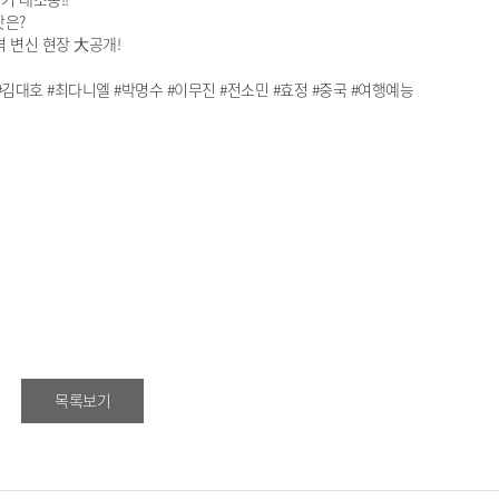
맛은?
 변신 현장 大공개!
ide #김대호 #최다니엘 #박명수 #이무진 #전소민 #효정 #중국 #여행예능
목록보기