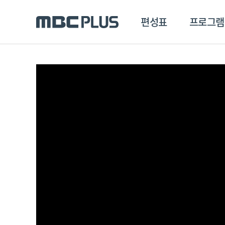
편성표
프로그램
편성표
프로그램
클립
MBC 에브리원
방영프로그램
전체
MBC 스포츠+
종영프로그램
MBC 드라마넷
MBC 온
MBC 엠
MBC 디지털
에브리원
ALL THE K-POP