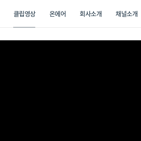
클립영상
온에어
회사소개
채널소개
영상
온에어
회사소개
채널
스포츠플러스
트롯869