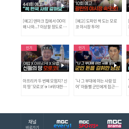
[예고] 덴마크 집에서 OO이
[예고] 도파민 싹 도는 모로
왜 나와...? 이상할 정도로 한
코 야시장 투어!
국을 사랑하는 우리 형을 제
보합니다!
인기
인기
아프리카 두 번째 모험지? 신
'나 그 부대에 아는 사람 있
의 땅 ‘모로코’✈️ l #위대한가
어' 아들뻘 군인에게 접근한
남성 l #히든아이 l #MBCev
닭
이드3 l #MBCevery1 l EP.9
ery1 l EP.94
채널
바로가기