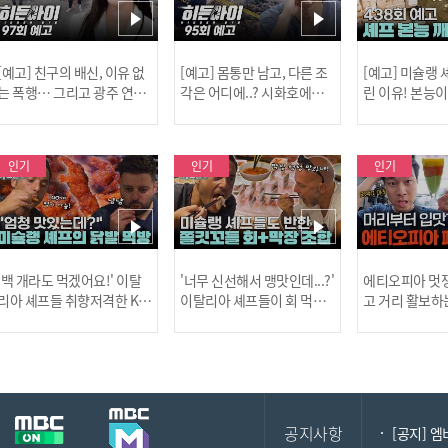
[예고] 친구의 배신, 이유 없
[예고] 몸통만 남고, 다른 조
[예고] 미슐랭
는 폭행… 그리고 광주 연속
각은 어디에..? 시화호에서
린 이유! 본능
살인 사건의 진실!
드러난 충격적인 토막 살인
은?
사건!
인기
인기
인기
[MBC플
'백 개라도 먹겠어요!' 이탈
'너무 신선해서 맹맛인데...?'
에티오피아 멋쟁
리아 셰프들 취향저격한 K-
이탈리아 셰프들이 회 먹다
고 거리 활보하
발! l #어서와한국은처음
막장에 빠진 이유 l #어서와
l #위대한가이드3
이지 l #MBCevery1 l EP.43
한국은처음이지 l #MBCeve
ery1 l EP.6
[공지] 2
7
ry1 l EP.437
공지사항
[공지] 