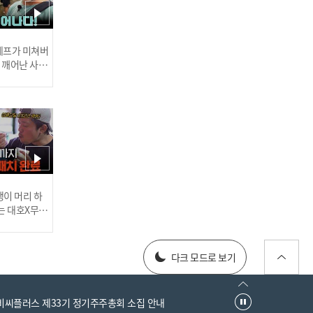
성리 - 알랑가 모르겠어 l 트
롯챔피언 l EP.77
 셰프가 미쳐버
이 깨어난 사건
전유진 - 사랑에세이 + 202
5 트롯챔피언 어워즈 트롯
아이콘 수상 소감 l 트롯챔
러스] 외부감사인 선임 공고
이 머리 하
피언 l EP.77
는 대호X무진
 l #MBCev
025년 재무제표
다크 모드로 보기
엠비씨플러스 제33기 정기주주총회 소집 안내
성리 - 나의 사계절, 그대 +