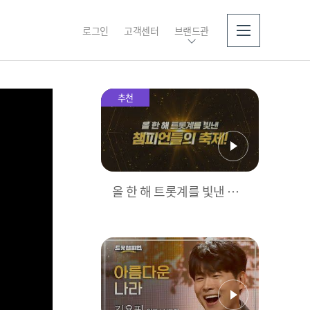
로그인
고객센터
브랜드관
소개
추천
올 한 해 트롯계를 빛낸 챔
피언들의 축제, 2025 트롯
챔피언 어워즈 l ＜트롯챔
피언＞ 77회 l 12월 18일
(목) 저녁 8시 MBC ON 방
송 [예고]