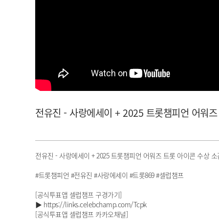
아이돌챔프
셀럽챔프
전유진 - 사랑에세이 + 2025 트롯챔피언 어워즈 
전유진 - 사랑에세이 + 2025 트롯챔피언 어워즈 트롯 아이콘 수상 소
#트롯챔피언 #전유진 #사랑에세이 #트롯869 #셀럽챔프
[공식투표앱 셀럽챔프 구경가기]
▶ https://links.celebchamp.com/Tcpk
[공식투표앱 셀럽챔프 카카오채널]