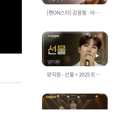
[팬ON스타] 김용필 - 아름
다운 나라 (원곡: 신문희) +
2025 트롯챔피언 어워즈
트롯 아이콘 수상 소감 l 트
롯챔피언 l EP.77
양지원 - 선물 + 2025 트롯
챔피언 어워즈 TOP10 수상
소감 l 트롯챔피언 l EP.77