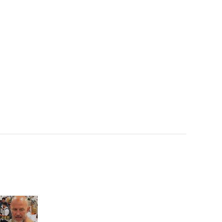
2025 트롯챔피언 어워즈
히든트랙 챔피언 '장민호'
수상 소감 l 트롯챔피언 l E
P.77
양지원 - 녹슬은 기찻길 (원
곡: 나훈아) + 비내리는 호
남선 (원곡: 손인호) + 미스
고 (원곡: 이태호) l 트롯챔
피언 l EP.77