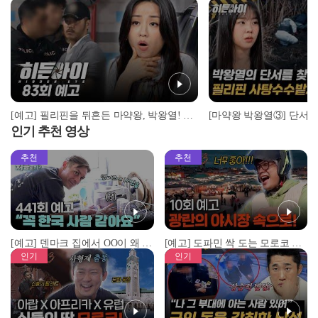
[예고] 필리핀을 뒤흔든 마약왕, 박왕열! 마침내 드러난 범죄의 전말
인기 추천 영상
추천
추천
[예고] 덴마크 집에서 OO이 왜 나와...? 이상할 정도로 한국을 사랑하는 우리 형을 제보합니다!
[예고] 도파민 싹 도는 모로코 야시장 투어!
인기
인기