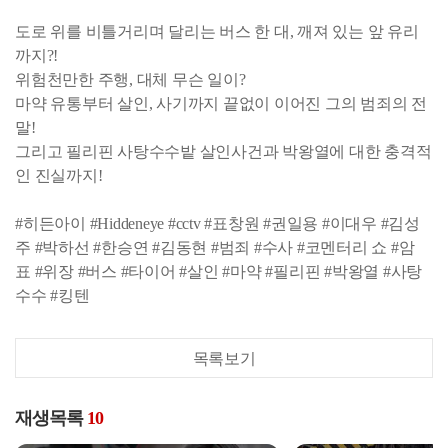
도로 위를 비틀거리며 달리는 버스 한 대, 깨져 있는 앞 유리
까지?!
위험천만한 주행, 대체 무슨 일이?
마약 유통부터 살인, 사기까지 끝없이 이어진 그의 범죄의 전
말!
그리고 필리핀 사탕수수밭 살인사건과 박왕열에 대한 충격적
인 진실까지!
#히든아이 #Hiddeneye #cctv #표창원 #권일용 #이대우 #김성
주 #박하선 #한승연 #김동현 #범죄 #수사 #코멘터리 쇼 #암
표 #위장 #버스 #타이어 #살인 #마약 #필리핀 #박왕열 #사탕
수수 #킹텐
목록보기
재생목록
10