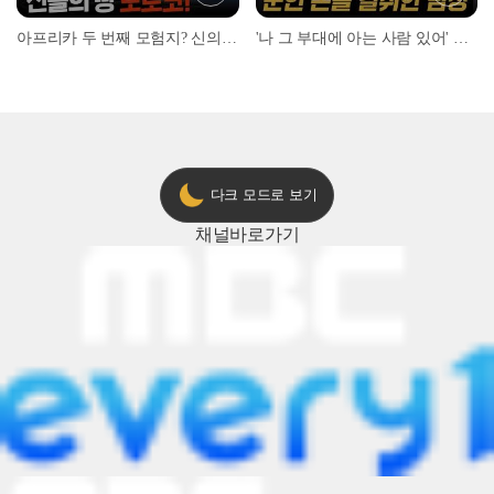
아프리카 두 번째 모험지? 신의 땅 ‘모로코’✈️ l #위대한가이드3 l #MBCevery1 l EP.9
'나 그 부대에 아는 사람 있어' 아들뻘 군인에게 접근한 남성 l #히든아이 l #MBCevery1 l EP.94
다크 모드로 보기
채널
바로가기