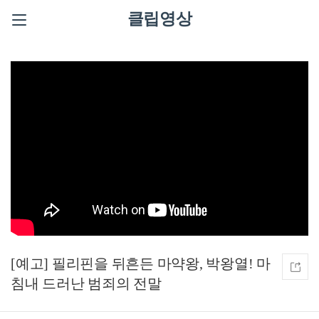
클립영상
[예고] 필리핀을 뒤흔든 마약왕, 박왕열! 마
침내 드러난 범죄의 전말